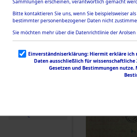
Sammlungen erscheinen, verantwortlich gemacht wer
Todesmärsche
5.3.1 Alliierte
Bitte
kontaktieren
Sie uns, wenn Sie beispielsweiser al
Erhebungen
bestimmter personenbezogener Daten nicht zustimme
zu
Todesmärsch
en
Sie möchten mehr über die Datenrichtlinie der Arolsen
5.3.2
Versuchte
Identifizierun
Einverständniserklärung: Hiermit erkläre ich
g
Daten ausschließlich für wissenschaftlich
5.3.3
Todesmärsch
Gesetzen und Bestimmungen nutze. Mi
e /
Best
Identifikation
unbekannter
Toter
5.3.5
Grabermittlu
ng /
Friedhofsplän
e