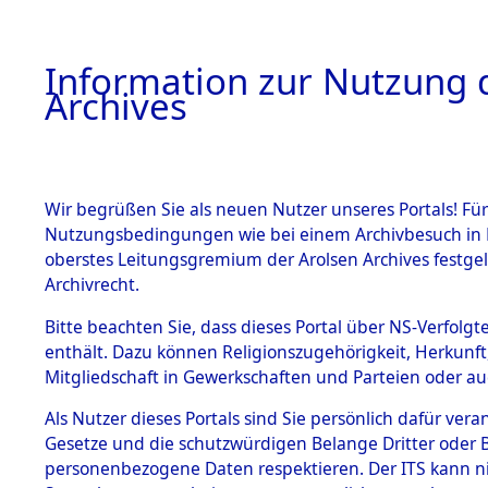
Information zur Nutzung d
Archives
HOME
BESTANDSBESCHREIBUNG
ARCHIVAL
Wir begrüßen Sie als neuen Nutzer unseres Portals! Für
Nutzungsbedingungen wie bei einem Archivbesuch in B
oberstes Leitungsgremium der Arolsen Archives festg
Archivrecht.
BESTÄNDE
Bitte beachten Sie, dass dieses Portal über NS-Verfolgte
Ermittlung
enthält. Dazu können Religionszugehörigkeit, Herkunf
Mitgliedschaft in Gewerkschaften und Parteien oder auc
1.
Kainsbach 
Inhaftierungsdoku
mente
Als Nutzer dieses Portals sind Sie persönlich dafür vera
(84599073
Gesetze und die schutzwürdigen Belange Dritter oder B
5. Verschiedenes
personenbezogene Daten respektieren. Der ITS kann nic
5.3