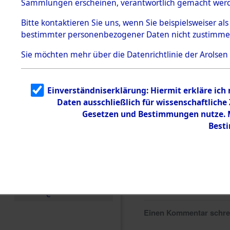
Sammlungen erscheinen, verantwortlich gemacht wer
Todesmärsche
5.3.1 Alliierte
Bitte
kontaktieren
Sie uns, wenn Sie beispielsweiser al
Erhebungen
bestimmter personenbezogener Daten nicht zustimme
zu
Todesmärsch
en
Sie möchten mehr über die Datenrichtlinie der Arolsen
5.3.2
Versuchte
Identifizierun
Einverständniserklärung: Hiermit erkläre ich
g
Daten ausschließlich für wissenschaftlich
5.3.3
Todesmärsch
Gesetzen und Bestimmungen nutze. Mi
e /
Best
Identifikation
unbekannter
Toter
5.3.5
Grabermittlu
ng /
Friedhofsplän
e
Einen Kommentar schr