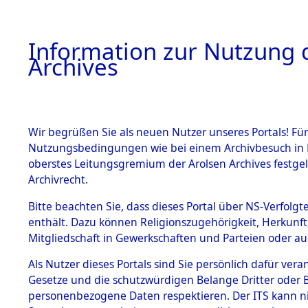
Information zur Nutzung d
Archives
HOME
BESTANDSBESCHREIBUNG
ARCHIVAL
Wir begrüßen Sie als neuen Nutzer unseres Portals! Für
Nutzungsbedingungen wie bei einem Archivbesuch in B
oberstes Leitungsgremium der Arolsen Archives festg
Archivrecht.
BESTÄNDE
Bitte beachten Sie, dass dieses Portal über NS-Verfolgte
Ermittlung
enthält. Dazu können Religionszugehörigkeit, Herkunf
Mitgliedschaft in Gewerkschaften und Parteien oder auc
1.
Kainsbach 
Inhaftierungsdoku
mente
Als Nutzer dieses Portals sind Sie persönlich dafür vera
(84599073
Gesetze und die schutzwürdigen Belange Dritter oder B
5. Verschiedenes
personenbezogene Daten respektieren. Der ITS kann nic
5.3