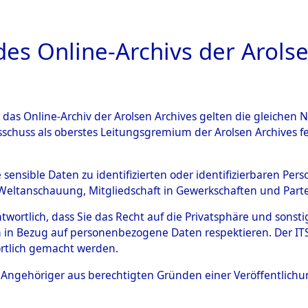
a
A
es Online-Archivs der Arolse
DIGITAL COLLEC
r das Online-Archiv der Arolsen Archives gelten die gleiche
ESCHREIBUNG
ARCHIVALE
ÜBERSICHT
BILD
sschuss als oberstes Leitungsgremium der Arolsen Archives 
en zu den Orten Kainsbach -
e sensible Daten zu identifizierten oder identifizierbaren Pe
Weltanschauung, Mitgliedschaft in Gewerkschaften und Partei
)
→
0098 (84599172)
antwortlich, dass Sie das Recht auf die Privatsphäre und sons
 in Bezug auf personenbezogene Daten respektieren. Der ITS k
rtlich gemacht werden.
0098 (84599172)
ls Angehöriger aus berechtigten Gründen einer Veröffentlic