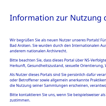
Information zur Nutzung d
Wir begrüßen Sie als neuen Nutzer unseres Portals! Fü
HOME
BESTANDSB
Bad Arolsen. Sie wurden durch den Internationalen Au
anderem nationalen Archivrecht.
BESTÄNDE
Ermittlung
Bitte beachten Sie, dass dieses Portal über NS-Verfolgt
Herkunft, Gesundheitszustand, sexuelle Orientierung, 
1.
(84599073
Inhaftierungsdoku
Als Nutzer dieses Portals sind Sie persönlich dafür ver
mente
oder Betroffener sowie allgemein anerkannte Praktiken
5. Verschiedenes
die Nutzung seiner Sammlungen erscheinen, verantwo
5.3
Bitte
kontaktieren
Sie uns, wenn Sie beispielsweiser a
Todesmärsche
zustimmen.
5.3.1 Alliierte
Erhebungen