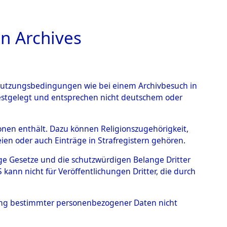
n Archives
TIONS ONLINE
n Nutzungsbedingungen wie bei einem Archivbesuch in
festgelegt und entsprechen nicht deutschem oder
 Kupferberg
→
0001
rsonen enthält. Dazu können Religionszugehörigkeit,
en oder auch Einträge in Strafregistern gehören.
tige Gesetze und die schutzwürdigen Belange Dritter
ann nicht für Veröffentlichungen Dritter, die durch
hung bestimmter personenbezogener Daten nicht