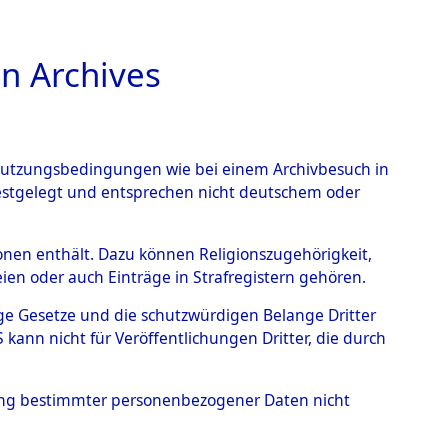
n Archives
TIONS ONLINE
n Nutzungsbedingungen wie bei einem Archivbesuch in
festgelegt und entsprechen nicht deutschem oder
 Kupferberg
→
0001
rsonen enthält. Dazu können Religionszugehörigkeit,
en oder auch Einträge in Strafregistern gehören.
tige Gesetze und die schutzwürdigen Belange Dritter
ann nicht für Veröffentlichungen Dritter, die durch
hung bestimmter personenbezogener Daten nicht