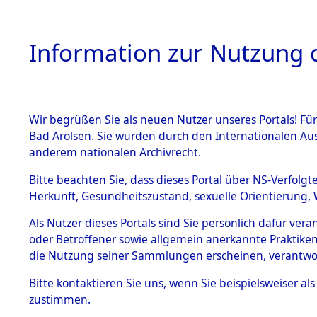
Information zur Nutzung d
Wir begrüßen Sie als neuen Nutzer unseres Portals! Fü
HOME
BESTANDSB
Bad Arolsen. Sie wurden durch den Internationalen Au
anderem nationalen Archivrecht.
BESTÄNDE
Ermittlung
Bitte beachten Sie, dass dieses Portal über NS-Verfolgt
Herkunft, Gesundheitszustand, sexuelle Orientierung, 
1.
(84599073
Inhaftierungsdoku
Als Nutzer dieses Portals sind Sie persönlich dafür ver
mente
oder Betroffener sowie allgemein anerkannte Praktiken
5. Verschiedenes
die Nutzung seiner Sammlungen erscheinen, verantwo
5.3
Bitte
kontaktieren
Sie uns, wenn Sie beispielsweiser a
Todesmärsche
zustimmen.
5.3.1 Alliierte
Erhebungen