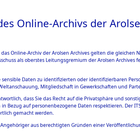
a
A
es Online-Archivs der Arolse
DIGITAL COLLEC
r das Online-Archiv der Arolsen Archives gelten die gleiche
ESCHREIBUNG
ARCHIVALE
ÜBERSICHT
BILD
sschuss als oberstes Leitungsgremium der Arolsen Archives 
en zu den Orten Kainsbach -
e sensible Daten zu identifizierten oder identifizierbaren Pe
Weltanschauung, Mitgliedschaft in Gewerkschaften und Partei
)
→
0117 (84599191)
antwortlich, dass Sie das Recht auf die Privatsphäre und sons
 in Bezug auf personenbezogene Daten respektieren. Der ITS k
rtlich gemacht werden.
0117 (84599191)
ls Angehöriger aus berechtigten Gründen einer Veröffentlic