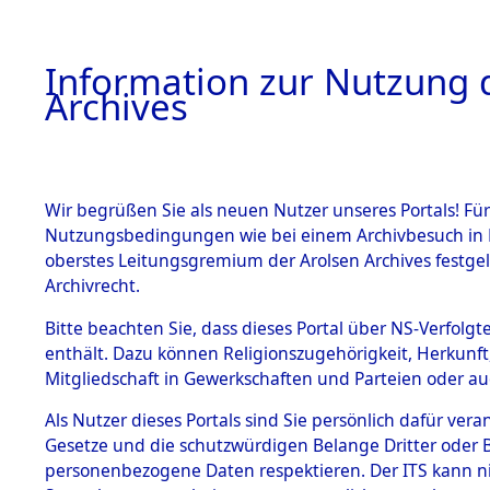
Information zur Nutzung d
Archives
HOME
BESTANDSBESCHREIBUNG
ARCHIVAL
Wir begrüßen Sie als neuen Nutzer unseres Portals! Für
Nutzungsbedingungen wie bei einem Archivbesuch in B
oberstes Leitungsgremium der Arolsen Archives festg
Archivrecht.
BESTÄNDE
Bitte beachten Sie, dass dieses Portal über NS-Verfolgte
Ermittlung
enthält. Dazu können Religionszugehörigkeit, Herkunf
Mitgliedschaft in Gewerkschaften und Parteien oder auc
1.
Kainsbach 
Inhaftierungsdoku
mente
Als Nutzer dieses Portals sind Sie persönlich dafür vera
(84599210
Gesetze und die schutzwürdigen Belange Dritter oder B
5. Verschiedenes
personenbezogene Daten respektieren. Der ITS kann nic
5.3