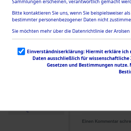
Sammlungen erscheinen, verantwortlich gemacht wer
Todesmärsche
5.3.1 Alliierte
Bitte
kontaktieren
Sie uns, wenn Sie beispielsweiser al
Erhebungen
bestimmter personenbezogener Daten nicht zustimme
zu
Todesmärsch
en
Sie möchten mehr über die Datenrichtlinie der Arolsen
5.3.2
Versuchte
Identifizierun
Einverständniserklärung: Hiermit erkläre ich
g
Daten ausschließlich für wissenschaftlich
5.3.3
Todesmärsch
Gesetzen und Bestimmungen nutze. Mi
e /
Best
Identifikation
unbekannter
Toter
5.3.5
Grabermittlu
ng /
Friedhofsplän
e
Einen Kommentar schr