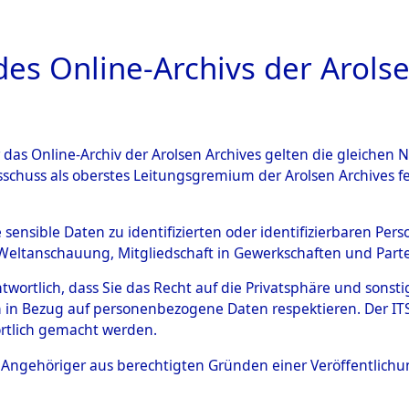
a
A
es Online-Archivs der Arolse
DIGITAL COLLEC
r das Online-Archiv der Arolsen Archives gelten die gleiche
ESCHREIBUNG
ARCHIVALE
ÜBERSICHT
BILD
sschuss als oberstes Leitungsgremium der Arolsen Archives 
en zu den Orten Kainsbach -
e sensible Daten zu identifizierten oder identifizierbaren Pe
Weltanschauung, Mitgliedschaft in Gewerkschaften und Partei
)
→
0055 (84599265)
antwortlich, dass Sie das Recht auf die Privatsphäre und sons
 in Bezug auf personenbezogene Daten respektieren. Der ITS k
rtlich gemacht werden.
0055 (84599265)
ls Angehöriger aus berechtigten Gründen einer Veröffentlic