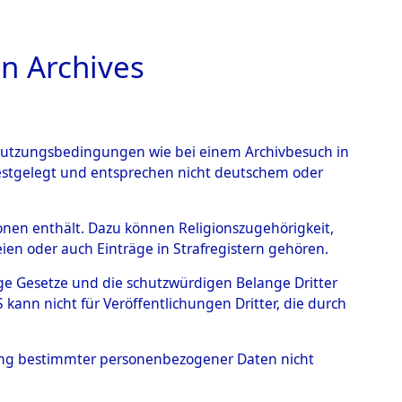
n Archives
TIONS ONLINE
n Nutzungsbedingungen wie bei einem Archivbesuch in
festgelegt und entsprechen nicht deutschem oder
 Kupferberg
→
0002
rsonen enthält. Dazu können Religionszugehörigkeit,
en oder auch Einträge in Strafregistern gehören.
tige Gesetze und die schutzwürdigen Belange Dritter
ann nicht für Veröffentlichungen Dritter, die durch
hung bestimmter personenbezogener Daten nicht