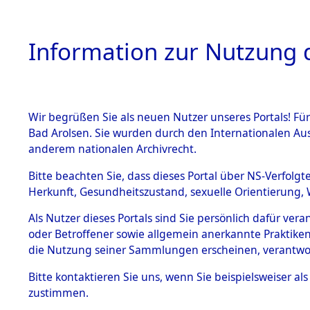
Information zur Nutzung d
Wir begrüßen Sie als neuen Nutzer unseres Portals! Fü
HOME
BESTANDSB
Bad Arolsen. Sie wurden durch den Internationalen Au
anderem nationalen Archivrecht.
BESTÄNDE
Ermittlung
Bitte beachten Sie, dass dieses Portal über NS-Verfolgt
Herkunft, Gesundheitszustand, sexuelle Orientierung, 
1.
(84599210
Inhaftierungsdoku
Als Nutzer dieses Portals sind Sie persönlich dafür ver
mente
oder Betroffener sowie allgemein anerkannte Praktiken
5. Verschiedenes
die Nutzung seiner Sammlungen erscheinen, verantwo
5.3
Bitte
kontaktieren
Sie uns, wenn Sie beispielsweiser a
Todesmärsche
zustimmen.
5.3.1 Alliierte
Erhebungen