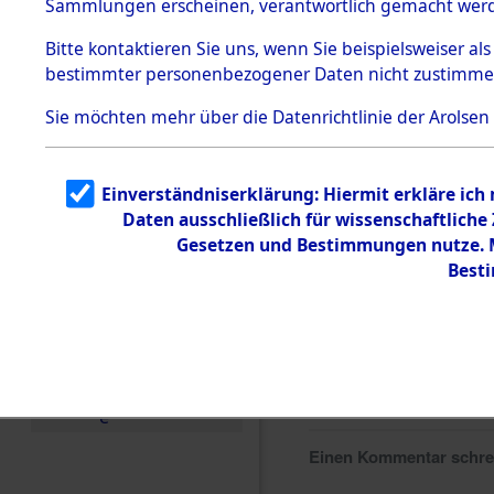
Sammlungen erscheinen, verantwortlich gemacht wer
Todesmärsche
5.3.1 Alliierte
Bitte
kontaktieren
Sie uns, wenn Sie beispielsweiser al
Erhebungen
bestimmter personenbezogener Daten nicht zustimme
zu
Todesmärsch
en
Sie möchten mehr über die Datenrichtlinie der Arolsen
5.3.2
Versuchte
Identifizierun
Einverständniserklärung: Hiermit erkläre ich
g
Daten ausschließlich für wissenschaftlich
5.3.3
Todesmärsch
Gesetzen und Bestimmungen nutze. Mi
e /
Best
Identifikation
unbekannter
Toter
5.3.5
Grabermittlu
ng /
Friedhofsplän
e
Einen Kommentar schr