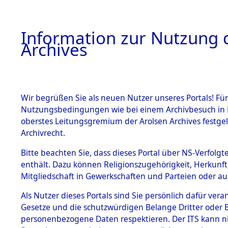
Information zur Nutzung d
Archives
HOME
BESTANDSBESCHREIBUNG
ARCHIVAL
Wir begrüßen Sie als neuen Nutzer unseres Portals! Für
Nutzungsbedingungen wie bei einem Archivbesuch in B
oberstes Leitungsgremium der Arolsen Archives festg
Archivrecht.
BESTÄNDE
Bitte beachten Sie, dass dieses Portal über NS-Verfolgte
Ermittlung
enthält. Dazu können Religionszugehörigkeit, Herkunf
Mitgliedschaft in Gewerkschaften und Parteien oder auc
1.
Kainsbach 
Inhaftierungsdoku
mente
Als Nutzer dieses Portals sind Sie persönlich dafür vera
(84599210
Gesetze und die schutzwürdigen Belange Dritter oder B
5. Verschiedenes
personenbezogene Daten respektieren. Der ITS kann nic
5.3