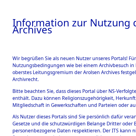
Information zur Nutzung d
Archives
HOME
BESTANDSBESCHREIBUNG
ARCHIVAL
Wir begrüßen Sie als neuen Nutzer unseres Portals! Für
Nutzungsbedingungen wie bei einem Archivbesuch in B
oberstes Leitungsgremium der Arolsen Archives festg
Archivrecht.
BESTÄNDE
Bitte beachten Sie, dass dieses Portal über NS-Verfolgte
Ermittlung
enthält. Dazu können Religionszugehörigkeit, Herkunf
Mitgliedschaft in Gewerkschaften und Parteien oder auc
1.
Kainsbach 
Inhaftierungsdoku
mente
Als Nutzer dieses Portals sind Sie persönlich dafür vera
(84599210
Gesetze und die schutzwürdigen Belange Dritter oder B
5. Verschiedenes
personenbezogene Daten respektieren. Der ITS kann nic
5.3