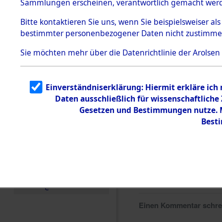
Sammlungen erscheinen, verantwortlich gemacht wer
Todesmärsche
5.3.1 Alliierte
Bitte
kontaktieren
Sie uns, wenn Sie beispielsweiser al
Erhebungen
bestimmter personenbezogener Daten nicht zustimme
zu
Todesmärsch
en
Sie möchten mehr über die Datenrichtlinie der Arolsen
5.3.2
Versuchte
Identifizierun
Einverständniserklärung: Hiermit erkläre ich
g
Daten ausschließlich für wissenschaftlich
5.3.3
Todesmärsch
Gesetzen und Bestimmungen nutze. Mi
e /
Best
Identifikation
unbekannter
Toter
5.3.5
Grabermittlu
ng /
Friedhofsplän
e
Einen Kommentar schr