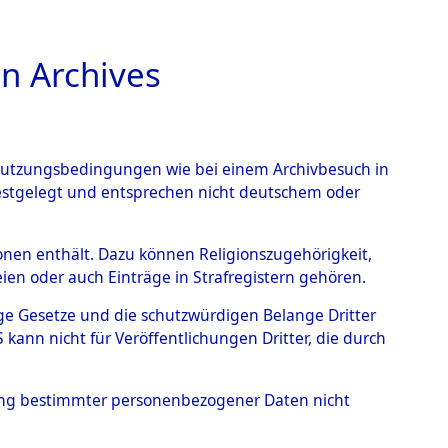
n Archives
TIONS ONLINE
n Nutzungsbedingungen wie bei einem Archivbesuch in
festgelegt und entsprechen nicht deutschem oder
wenstein
→
0001
rsonen enthält. Dazu können Religionszugehörigkeit,
en oder auch Einträge in Strafregistern gehören.
tige Gesetze und die schutzwürdigen Belange Dritter
ann nicht für Veröffentlichungen Dritter, die durch
hung bestimmter personenbezogener Daten nicht