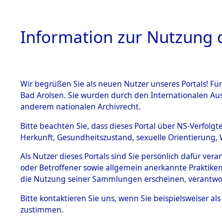
Information zur Nutzung d
Wir begrüßen Sie als neuen Nutzer unseres Portals! Fü
HOME
BESTANDSB
Bad Arolsen. Sie wurden durch den Internationalen Au
anderem nationalen Archivrecht.
BESTÄNDE
Ermittlung
Bitte beachten Sie, dass dieses Portal über NS-Verfolgt
Herkunft, Gesundheitszustand, sexuelle Orientierung, 
1.
(84599329
Inhaftierungsdoku
Als Nutzer dieses Portals sind Sie persönlich dafür ver
mente
oder Betroffener sowie allgemein anerkannte Praktiken
5. Verschiedenes
die Nutzung seiner Sammlungen erscheinen, verantwo
5.3
Bitte
kontaktieren
Sie uns, wenn Sie beispielsweiser a
Todesmärsche
zustimmen.
5.3.1 Alliierte
Erhebungen