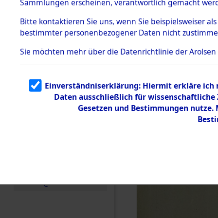
Sammlungen erscheinen, verantwortlich gemacht wer
Todesmärsche
5.3.1 Alliierte
Bitte
kontaktieren
Sie uns, wenn Sie beispielsweiser al
Erhebungen
bestimmter personenbezogener Daten nicht zustimme
zu
Todesmärsch
en
Sie möchten mehr über die Datenrichtlinie der Arolsen
5.3.2
Versuchte
Identifizierun
Einverständniserklärung: Hiermit erkläre ich
g
Daten ausschließlich für wissenschaftlich
5.3.3
Todesmärsch
Gesetzen und Bestimmungen nutze. Mi
e /
Best
Identifikation
unbekannter
Toter
5.3.5
Grabermittlu
ng /
Friedhofsplän
e