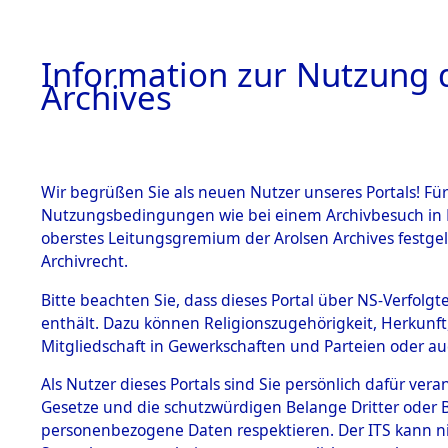
Information zur Nutzung d
Archives
HOME
BESTANDSBESCHREIBUNG
ARCHIVAL
Wir begrüßen Sie als neuen Nutzer unseres Portals! Für
Nutzungsbedingungen wie bei einem Archivbesuch in B
oberstes Leitungsgremium der Arolsen Archives festg
Archivrecht.
BESTÄNDE
Bitte beachten Sie, dass dieses Portal über NS-Verfolgte
Ermittlung
enthält. Dazu können Religionszugehörigkeit, Herkunf
Mitgliedschaft in Gewerkschaften und Parteien oder auc
1.
Löwenstei
Inhaftierungsdoku
mente
Als Nutzer dieses Portals sind Sie persönlich dafür vera
0100 (845
Gesetze und die schutzwürdigen Belange Dritter oder B
5. Verschiedenes
personenbezogene Daten respektieren. Der ITS kann nic
5.3