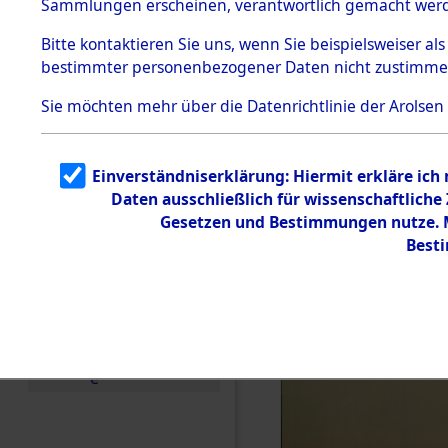
Sammlungen erscheinen, verantwortlich gemacht wer
Todesmärsche
5.3.1 Alliierte
Bitte
kontaktieren
Sie uns, wenn Sie beispielsweiser al
Erhebungen
bestimmter personenbezogener Daten nicht zustimme
zu
Todesmärsch
en
Sie möchten mehr über die Datenrichtlinie der Arolsen
5.3.2
Versuchte
Identifizierun
Einverständniserklärung: Hiermit erkläre ich
g
Daten ausschließlich für wissenschaftlich
5.3.3
Todesmärsch
Gesetzen und Bestimmungen nutze. Mi
e /
Best
Identifikation
unbekannter
Toter
5.3.5
Grabermittlu
ng /
Friedhofsplän
e