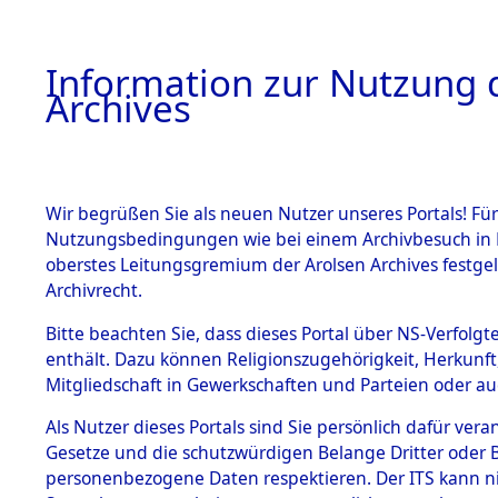
Information zur Nutzung d
Archives
HOME
BESTANDSBESCHREIBUNG
ARCHIVAL
Wir begrüßen Sie als neuen Nutzer unseres Portals! Für
Nutzungsbedingungen wie bei einem Archivbesuch in B
oberstes Leitungsgremium der Arolsen Archives festg
Archivrecht.
BESTÄNDE
Bitte beachten Sie, dass dieses Portal über NS-Verfolgte
Ermittlung
enthält. Dazu können Religionszugehörigkeit, Herkunf
Mitgliedschaft in Gewerkschaften und Parteien oder auc
1.
Löwenstei
Inhaftierungsdoku
mente
Als Nutzer dieses Portals sind Sie persönlich dafür vera
0103 (845
Gesetze und die schutzwürdigen Belange Dritter oder B
5. Verschiedenes
personenbezogene Daten respektieren. Der ITS kann nic
5.3