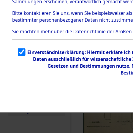
Sammlungen erscheinen, verantwortlich gemacht wer
Todesmärsche
5.3.1 Alliierte
Bitte
kontaktieren
Sie uns, wenn Sie beispielsweiser al
Erhebungen
bestimmter personenbezogener Daten nicht zustimme
zu
Todesmärsch
en
Sie möchten mehr über die Datenrichtlinie der Arolsen
5.3.2
Versuchte
Identifizierun
Einverständniserklärung: Hiermit erkläre ich
g
Daten ausschließlich für wissenschaftlich
5.3.3
Todesmärsch
Gesetzen und Bestimmungen nutze. Mi
e /
Best
Identifikation
unbekannter
Toter
5.3.5
Grabermittlu
ng /
Friedhofsplän
e