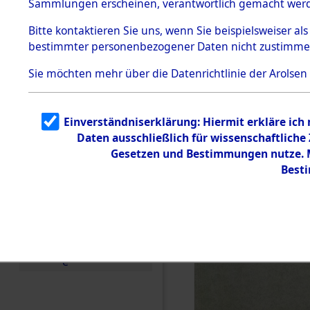
Sammlungen erscheinen, verantwortlich gemacht wer
Todesmärsche
5.3.1 Alliierte
Bitte
kontaktieren
Sie uns, wenn Sie beispielsweiser al
Erhebungen
bestimmter personenbezogener Daten nicht zustimme
zu
Todesmärsch
en
Sie möchten mehr über die Datenrichtlinie der Arolsen
5.3.2
Versuchte
Identifizierun
Einverständniserklärung: Hiermit erkläre ich
g
Daten ausschließlich für wissenschaftlich
5.3.3
Todesmärsch
Gesetzen und Bestimmungen nutze. Mi
e /
Best
Identifikation
unbekannter
Toter
5.3.5
Grabermittlu
ng /
Friedhofsplän
e