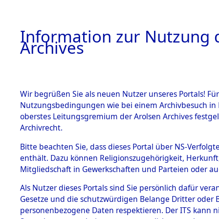
Information zur Nutzung d
Archives
HOME
BESTANDSBESCHREIBUNG
ARCHIVAL
Wir begrüßen Sie als neuen Nutzer unseres Portals! Für
Nutzungsbedingungen wie bei einem Archivbesuch in B
oberstes Leitungsgremium der Arolsen Archives festg
Archivrecht.
BESTÄNDE
Bitte beachten Sie, dass dieses Portal über NS-Verfolgte
Ermittlung
enthält. Dazu können Religionszugehörigkeit, Herkunf
Mitgliedschaft in Gewerkschaften und Parteien oder auc
1.
Löwenstei
Inhaftierungsdoku
mente
Als Nutzer dieses Portals sind Sie persönlich dafür vera
0112 (845
Gesetze und die schutzwürdigen Belange Dritter oder B
5. Verschiedenes
personenbezogene Daten respektieren. Der ITS kann nic
5.3