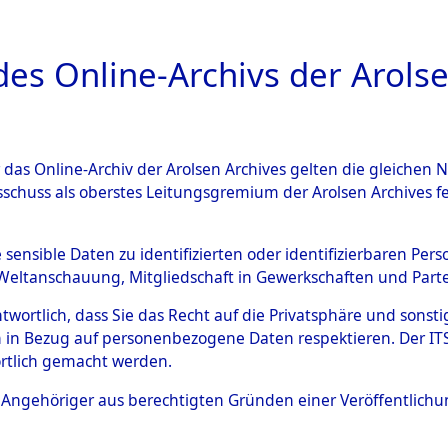
a
A
es Online-Archivs der Arolse
DIGITAL COLLEC
r das Online-Archiv der Arolsen Archives gelten die gleiche
ESCHREIBUNG
ARCHIVALE
ÜBERSICHT
BILD
sschuss als oberstes Leitungsgremium der Arolsen Archives 
en zu den Orten Laaber - Lö
e sensible Daten zu identifizierten oder identifizierbaren Pe
Weltanschauung, Mitgliedschaft in Gewerkschaften und Partei
)
→
0147 (84599477)
antwortlich, dass Sie das Recht auf die Privatsphäre und sons
 in Bezug auf personenbezogene Daten respektieren. Der ITS k
rtlich gemacht werden.
0147 (84599477)
ls Angehöriger aus berechtigten Gründen einer Veröffentlic