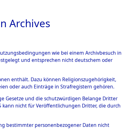
n Archives
TIONS ONLINE
n Nutzungsbedingungen wie bei einem Archivbesuch in
festgelegt und entsprechen nicht deutschem oder
wenstein
→
0001
rsonen enthält. Dazu können Religionszugehörigkeit,
en oder auch Einträge in Strafregistern gehören.
tige Gesetze und die schutzwürdigen Belange Dritter
ann nicht für Veröffentlichungen Dritter, die durch
hung bestimmter personenbezogener Daten nicht