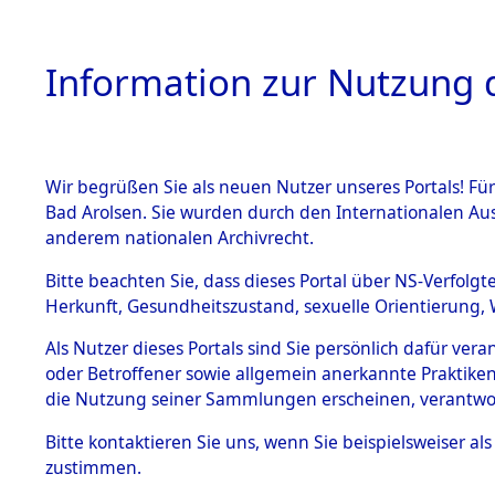
Information zur Nutzung d
Wir begrüßen Sie als neuen Nutzer unseres Portals! Fü
HOME
BESTANDSB
Bad Arolsen. Sie wurden durch den Internationalen Au
anderem nationalen Archivrecht.
BESTÄNDE
Ermittlung
Bitte beachten Sie, dass dieses Portal über NS-Verfolgt
Herkunft, Gesundheitszustand, sexuelle Orientierung, 
1.
(84599329
Inhaftierungsdoku
Als Nutzer dieses Portals sind Sie persönlich dafür ver
mente
oder Betroffener sowie allgemein anerkannte Praktiken
5. Verschiedenes
die Nutzung seiner Sammlungen erscheinen, verantwo
5.3
Bitte
kontaktieren
Sie uns, wenn Sie beispielsweiser a
Todesmärsche
zustimmen.
5.3.1 Alliierte
Erhebungen