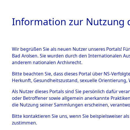
Information zur Nutzung d
Wir begrüßen Sie als neuen Nutzer unseres Portals! Fü
HOME
BESTANDSB
Bad Arolsen. Sie wurden durch den Internationalen Au
anderem nationalen Archivrecht.
BESTÄNDE
Ermittlung
Bitte beachten Sie, dass dieses Portal über NS-Verfolgt
Herkunft, Gesundheitszustand, sexuelle Orientierung, 
1.
(84599488
Inhaftierungsdoku
Als Nutzer dieses Portals sind Sie persönlich dafür ver
mente
oder Betroffener sowie allgemein anerkannte Praktiken
5. Verschiedenes
die Nutzung seiner Sammlungen erscheinen, verantwo
5.3
Bitte
kontaktieren
Sie uns, wenn Sie beispielsweiser a
Todesmärsche
zustimmen.
5.3.1 Alliierte
Erhebungen