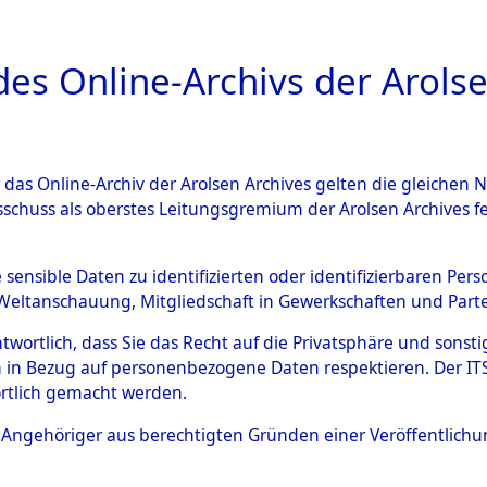
a
A
es Online-Archivs der Arolse
DIGITAL COLLEC
r das Online-Archiv der Arolsen Archives gelten die gleiche
ESCHREIBUNG
ARCHIVALE
ÜBERSICHT
BILD
sschuss als oberstes Leitungsgremium der Arolsen Archives 
en zu den Orten Laaber - Lö
e sensible Daten zu identifizierten oder identifizierbaren Pe
Weltanschauung, Mitgliedschaft in Gewerkschaften und Partei
)
→
0006 (84599494)
antwortlich, dass Sie das Recht auf die Privatsphäre und sons
 in Bezug auf personenbezogene Daten respektieren. Der ITS k
rtlich gemacht werden.
0006 (84599494)
ls Angehöriger aus berechtigten Gründen einer Veröffentlic