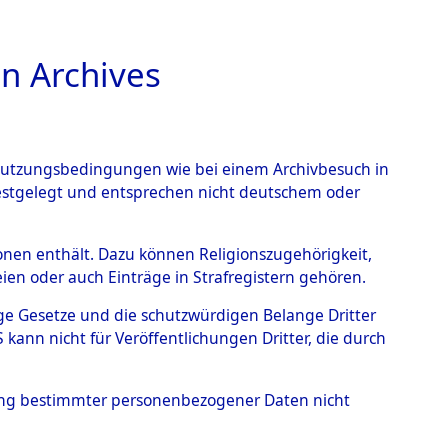
n Archives
TIONS ONLINE
n Nutzungsbedingungen wie bei einem Archivbesuch in
festgelegt und entsprechen nicht deutschem oder
wenstein
→
0002
rsonen enthält. Dazu können Religionszugehörigkeit,
en oder auch Einträge in Strafregistern gehören.
tige Gesetze und die schutzwürdigen Belange Dritter
ann nicht für Veröffentlichungen Dritter, die durch
hung bestimmter personenbezogener Daten nicht