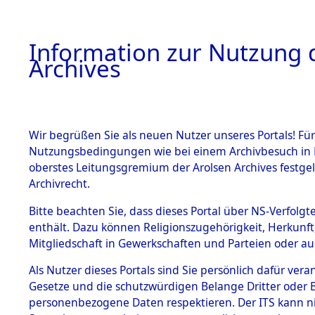
Information zur Nutzung d
Archives
HOME
BESTANDSBESCHREIBUNG
ARCHIVAL
Wir begrüßen Sie als neuen Nutzer unseres Portals! Für
Nutzungsbedingungen wie bei einem Archivbesuch in B
oberstes Leitungsgremium der Arolsen Archives festg
Archivrecht.
BESTÄNDE
Bitte beachten Sie, dass dieses Portal über NS-Verfolgte
Ermittlung
enthält. Dazu können Religionszugehörigkeit, Herkunf
Mitgliedschaft in Gewerkschaften und Parteien oder auc
1.
Löwenstei
Inhaftierungsdoku
mente
Als Nutzer dieses Portals sind Sie persönlich dafür vera
0012 (845
Gesetze und die schutzwürdigen Belange Dritter oder B
5. Verschiedenes
personenbezogene Daten respektieren. Der ITS kann nic
5.3