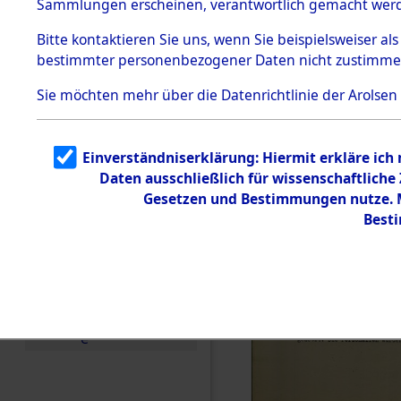
Sammlungen erscheinen, verantwortlich gemacht wer
Todesmärsche
5.3.1 Alliierte
Bitte
kontaktieren
Sie uns, wenn Sie beispielsweiser al
Erhebungen
bestimmter personenbezogener Daten nicht zustimme
zu
Todesmärsch
en
Sie möchten mehr über die Datenrichtlinie der Arolsen
5.3.2
Versuchte
Identifizierun
Einverständniserklärung: Hiermit erkläre ich
g
Daten ausschließlich für wissenschaftlich
5.3.3
Todesmärsch
Gesetzen und Bestimmungen nutze. Mi
e /
Best
Identifikation
unbekannter
Toter
5.3.5
Grabermittlu
ng /
Friedhofsplän
e