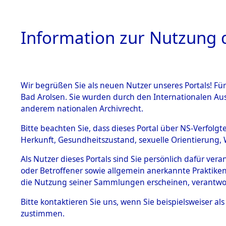
Information zur Nutzung d
Wir begrüßen Sie als neuen Nutzer unseres Portals! Fü
HOME
BESTANDSB
Bad Arolsen. Sie wurden durch den Internationalen Au
anderem nationalen Archivrecht.
BESTÄNDE
Ermittlung
Bitte beachten Sie, dass dieses Portal über NS-Verfolgt
Herkunft, Gesundheitszustand, sexuelle Orientierung, 
1.
(84599488
Inhaftierungsdoku
Als Nutzer dieses Portals sind Sie persönlich dafür ver
mente
oder Betroffener sowie allgemein anerkannte Praktiken
5. Verschiedenes
die Nutzung seiner Sammlungen erscheinen, verantwo
5.3
Bitte
kontaktieren
Sie uns, wenn Sie beispielsweiser a
Todesmärsche
zustimmen.
5.3.1 Alliierte
Erhebungen