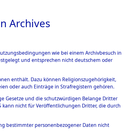
n Archives
TIONS ONLINE
n Nutzungsbedingungen wie bei einem Archivbesuch in
festgelegt und entsprechen nicht deutschem oder
wenstein
→
0002
rsonen enthält. Dazu können Religionszugehörigkeit,
en oder auch Einträge in Strafregistern gehören.
tige Gesetze und die schutzwürdigen Belange Dritter
ann nicht für Veröffentlichungen Dritter, die durch
hung bestimmter personenbezogener Daten nicht