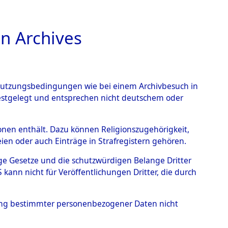
n Archives
TIONS ONLINE
n Nutzungsbedingungen wie bei einem Archivbesuch in
festgelegt und entsprechen nicht deutschem oder
wenstein
→
0002
rsonen enthält. Dazu können Religionszugehörigkeit,
en oder auch Einträge in Strafregistern gehören.
tige Gesetze und die schutzwürdigen Belange Dritter
ann nicht für Veröffentlichungen Dritter, die durch
hung bestimmter personenbezogener Daten nicht