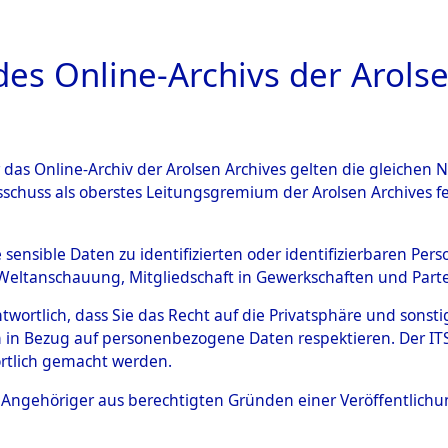
a
A
es Online-Archivs der Arolse
DIGITAL COLLEC
r das Online-Archiv der Arolsen Archives gelten die gleiche
ESCHREIBUNG
ARCHIVALE
ÜBERSICHT
BILD
sschuss als oberstes Leitungsgremium der Arolsen Archives 
en zu den Orten Laaber - Lö
e sensible Daten zu identifizierten oder identifizierbaren Pe
Weltanschauung, Mitgliedschaft in Gewerkschaften und Partei
)
→
0017 (84599505)
antwortlich, dass Sie das Recht auf die Privatsphäre und sons
 in Bezug auf personenbezogene Daten respektieren. Der ITS k
rtlich gemacht werden.
0017 (84599505)
ls Angehöriger aus berechtigten Gründen einer Veröffentlic