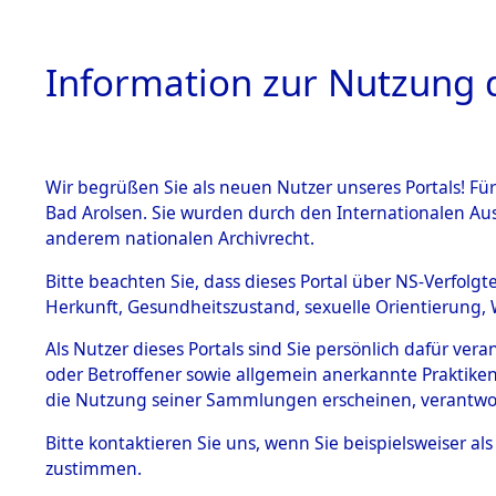
Information zur Nutzung d
Wir begrüßen Sie als neuen Nutzer unseres Portals! Fü
HOME
BESTANDSB
Bad Arolsen. Sie wurden durch den Internationalen Au
anderem nationalen Archivrecht.
BESTÄNDE
Ermittlung
Bitte beachten Sie, dass dieses Portal über NS-Verfolgt
Herkunft, Gesundheitszustand, sexuelle Orientierung, 
1.
(84599488
Inhaftierungsdoku
Als Nutzer dieses Portals sind Sie persönlich dafür ver
mente
oder Betroffener sowie allgemein anerkannte Praktiken
5. Verschiedenes
die Nutzung seiner Sammlungen erscheinen, verantwo
5.3
Bitte
kontaktieren
Sie uns, wenn Sie beispielsweiser a
Todesmärsche
zustimmen.
5.3.1 Alliierte
Erhebungen