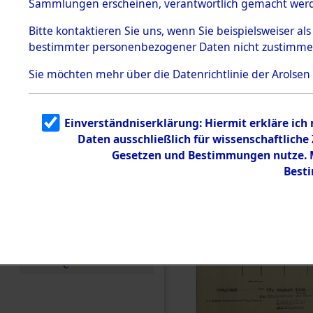
Sammlungen erscheinen, verantwortlich gemacht wer
Todesmärsche
5.3.1 Alliierte
Bitte
kontaktieren
Sie uns, wenn Sie beispielsweiser al
Erhebungen
bestimmter personenbezogener Daten nicht zustimme
zu
Todesmärsch
en
Sie möchten mehr über die Datenrichtlinie der Arolsen
5.3.2
Versuchte
Identifizierun
Einverständniserklärung: Hiermit erkläre ich
g
Daten ausschließlich für wissenschaftlich
5.3.3
Todesmärsch
Gesetzen und Bestimmungen nutze. Mi
e /
Best
Identifikation
unbekannter
Toter
5.3.5
Grabermittlu
ng /
Friedhofsplän
e