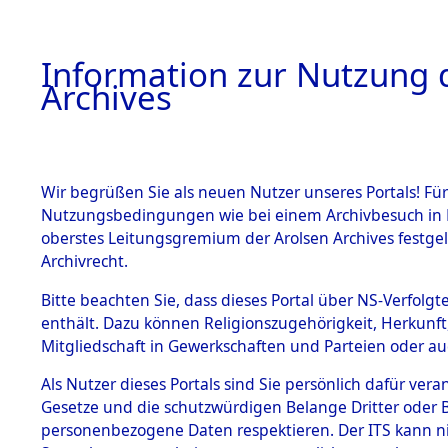
Information zur Nutzung d
Archives
HOME
BESTANDSBESCHREIBUNG
ARCHIVAL
Wir begrüßen Sie als neuen Nutzer unseres Portals! Für
Nutzungsbedingungen wie bei einem Archivbesuch in B
oberstes Leitungsgremium der Arolsen Archives festg
Archivrecht.
BESTÄNDE
Bitte beachten Sie, dass dieses Portal über NS-Verfolgte
Ermittlung
enthält. Dazu können Religionszugehörigkeit, Herkunf
Mitgliedschaft in Gewerkschaften und Parteien oder auc
1.
Löwenstei
Inhaftierungsdoku
mente
Als Nutzer dieses Portals sind Sie persönlich dafür vera
0021 (845
Gesetze und die schutzwürdigen Belange Dritter oder B
5. Verschiedenes
personenbezogene Daten respektieren. Der ITS kann nic
5.3