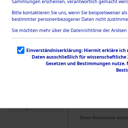
Sammlungen erscheinen, verantwortlich gemacht wer
Todesmärsche
5.3.1 Alliierte
Bitte
kontaktieren
Sie uns, wenn Sie beispielsweiser al
Erhebungen
bestimmter personenbezogener Daten nicht zustimme
zu
Todesmärsch
en
Sie möchten mehr über die Datenrichtlinie der Arolsen
5.3.2
Versuchte
Identifizierun
Einverständniserklärung: Hiermit erkläre ich
g
Daten ausschließlich für wissenschaftlich
5.3.3
Todesmärsch
Gesetzen und Bestimmungen nutze. Mi
e /
Best
Identifikation
unbekannter
Toter
5.3.5
Grabermittlu
ng /
Friedhofsplän
e
Einen Kommentar schr