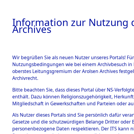
Information zur Nutzung d
Archives
HOME
BESTANDSBESCHREIBUNG
ARCHIVAL
Wir begrüßen Sie als neuen Nutzer unseres Portals! Für
Nutzungsbedingungen wie bei einem Archivbesuch in B
oberstes Leitungsgremium der Arolsen Archives festg
Archivrecht.
BESTÄNDE
Bitte beachten Sie, dass dieses Portal über NS-Verfolgte
Ermittlung
enthält. Dazu können Religionszugehörigkeit, Herkunf
Mitgliedschaft in Gewerkschaften und Parteien oder auc
1.
Löwenstei
Inhaftierungsdoku
mente
Als Nutzer dieses Portals sind Sie persönlich dafür vera
0028 (845
Gesetze und die schutzwürdigen Belange Dritter oder B
5. Verschiedenes
personenbezogene Daten respektieren. Der ITS kann nic
5.3