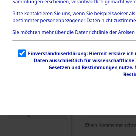
Sammlungen erscheinen, verantwortlich gemacht wer
Todesmärsche
5.3.1 Alliierte
Bitte
kontaktieren
Sie uns, wenn Sie beispielsweiser al
Erhebungen
bestimmter personenbezogener Daten nicht zustimme
zu
Todesmärsch
en
Sie möchten mehr über die Datenrichtlinie der Arolsen
5.3.2
Versuchte
Identifizierun
Einverständniserklärung: Hiermit erkläre ich
g
Daten ausschließlich für wissenschaftlich
5.3.3
Todesmärsch
Gesetzen und Bestimmungen nutze. Mi
e /
Best
Identifikation
unbekannter
Toter
5.3.5
Grabermittlu
ng /
Friedhofsplän
e
Einen Kommentar schr