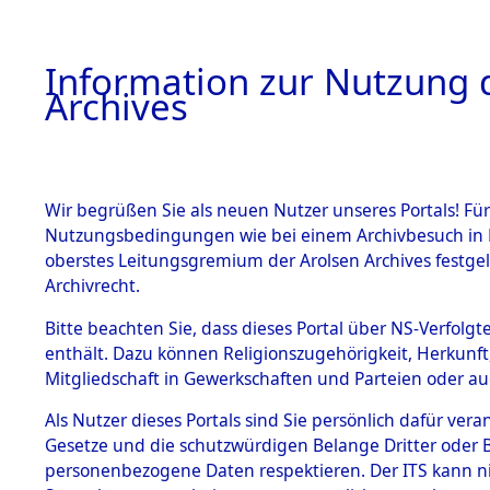
Information zur Nutzung d
Archives
HOME
BESTANDSBESCHREIBUNG
ARCHIVAL
Wir begrüßen Sie als neuen Nutzer unseres Portals! Für
Nutzungsbedingungen wie bei einem Archivbesuch in B
oberstes Leitungsgremium der Arolsen Archives festg
Archivrecht.
BESTÄNDE
Bitte beachten Sie, dass dieses Portal über NS-Verfolgte
Ermittlung
enthält. Dazu können Religionszugehörigkeit, Herkunf
Mitgliedschaft in Gewerkschaften und Parteien oder auc
1.
Löwenstei
Inhaftierungsdoku
mente
Als Nutzer dieses Portals sind Sie persönlich dafür vera
0038 (845
Gesetze und die schutzwürdigen Belange Dritter oder B
5. Verschiedenes
personenbezogene Daten respektieren. Der ITS kann nic
5.3