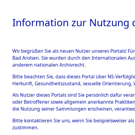
Information zur Nutzung d
Wir begrüßen Sie als neuen Nutzer unseres Portals! Fü
HOME
BESTANDSB
Bad Arolsen. Sie wurden durch den Internationalen Au
anderem nationalen Archivrecht.
BESTÄNDE
Ermittlung
Bitte beachten Sie, dass dieses Portal über NS-Verfolgt
Herkunft, Gesundheitszustand, sexuelle Orientierung, 
1.
(84599561
Inhaftierungsdoku
Als Nutzer dieses Portals sind Sie persönlich dafür ver
mente
oder Betroffener sowie allgemein anerkannte Praktiken
5. Verschiedenes
die Nutzung seiner Sammlungen erscheinen, verantwo
5.3
Bitte
kontaktieren
Sie uns, wenn Sie beispielsweiser a
Todesmärsche
zustimmen.
5.3.1 Alliierte
Erhebungen