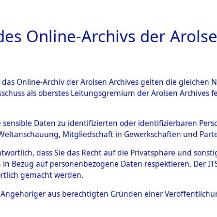
a
A
es Online-Archivs der Arolse
DIGITAL COLLEC
r das Online-Archiv der Arolsen Archives gelten die gleiche
ESCHREIBUNG
ARCHIVALE
ÜBERSICHT
BILD
sschuss als oberstes Leitungsgremium der Arolsen Archives 
en zu den Orten Laaber - Lö
e sensible Daten zu identifizierten oder identifizierbaren Pe
Weltanschauung, Mitgliedschaft in Gewerkschaften und Partei
)
→
0041 (84599602)
antwortlich, dass Sie das Recht auf die Privatsphäre und sons
 in Bezug auf personenbezogene Daten respektieren. Der ITS k
rtlich gemacht werden.
0041 (84599602)
ls Angehöriger aus berechtigten Gründen einer Veröffentlic