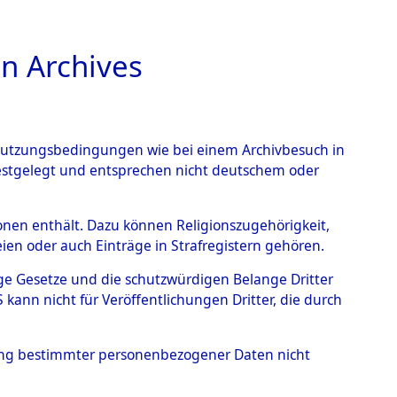
n Archives
TIONS ONLINE
n Nutzungsbedingungen wie bei einem Archivbesuch in
festgelegt und entsprechen nicht deutschem oder
wenstein
→
0003
rsonen enthält. Dazu können Religionszugehörigkeit,
en oder auch Einträge in Strafregistern gehören.
tige Gesetze und die schutzwürdigen Belange Dritter
ann nicht für Veröffentlichungen Dritter, die durch
hung bestimmter personenbezogener Daten nicht