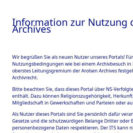
Information zur Nutzung d
Archives
HOME
BESTANDSBESCHREIBUNG
ARCHIVAL
Wir begrüßen Sie als neuen Nutzer unseres Portals! Für
Nutzungsbedingungen wie bei einem Archivbesuch in B
oberstes Leitungsgremium der Arolsen Archives festg
Archivrecht.
BESTÄNDE
Bitte beachten Sie, dass dieses Portal über NS-Verfolgte
Ermittlung
enthält. Dazu können Religionszugehörigkeit, Herkunf
Mitgliedschaft in Gewerkschaften und Parteien oder auc
1.
Löwenstei
Inhaftierungsdoku
mente
Als Nutzer dieses Portals sind Sie persönlich dafür vera
0047 (845
Gesetze und die schutzwürdigen Belange Dritter oder B
5. Verschiedenes
personenbezogene Daten respektieren. Der ITS kann nic
5.3