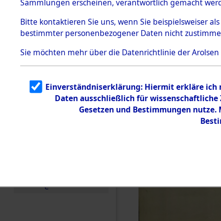
Sammlungen erscheinen, verantwortlich gemacht wer
Todesmärsche
5.3.1 Alliierte
Bitte
kontaktieren
Sie uns, wenn Sie beispielsweiser al
Erhebungen
bestimmter personenbezogener Daten nicht zustimme
zu
Todesmärsch
en
Sie möchten mehr über die Datenrichtlinie der Arolsen
5.3.2
Versuchte
Identifizierun
Einverständniserklärung: Hiermit erkläre ich
g
Daten ausschließlich für wissenschaftlich
5.3.3
Todesmärsch
Gesetzen und Bestimmungen nutze. Mi
e /
Best
Identifikation
unbekannter
Toter
5.3.5
Grabermittlu
ng /
Friedhofsplän
e