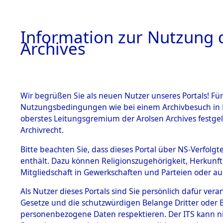
Information zur Nutzung d
Archives
HOME
BESTANDSBESCHREIBUNG
ARCHIVAL
Wir begrüßen Sie als neuen Nutzer unseres Portals! Für
Nutzungsbedingungen wie bei einem Archivbesuch in B
oberstes Leitungsgremium der Arolsen Archives festg
Archivrecht.
BESTÄNDE
Bitte beachten Sie, dass dieses Portal über NS-Verfolgte
Ermittlung
enthält. Dazu können Religionszugehörigkeit, Herkunf
Mitgliedschaft in Gewerkschaften und Parteien oder auc
1.
Mönchkröt
Inhaftierungsdoku
mente
Als Nutzer dieses Portals sind Sie persönlich dafür vera
(84600005
Gesetze und die schutzwürdigen Belange Dritter oder B
5. Verschiedenes
personenbezogene Daten respektieren. Der ITS kann nic
5.3