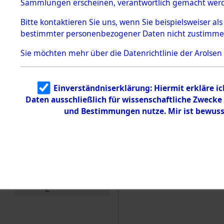
Sammlungen erscheinen, verantwortlich gemacht wer
Todesmärsche
5.3.1 Alliierte
Bitte
kontaktieren
Sie uns, wenn Sie beispielsweiser al
Erhebungen
bestimmter personenbezogener Daten nicht zustimme
zu
Todesmärsch
en
Sie möchten mehr über die Datenrichtlinie der Arolsen
5.3.2
Versuchte
Identifizierun
Einverständniserklärung: Hiermit erkläre i
g
Daten ausschließlich für wissenschaftliche Zweck
5.3.3
Todesmärsch
und Bestimmungen nutze. Mir ist bewuss
e /
Identifikation
unbekannter
Toter
5.3.5
Grabermittlu
ng /
Friedhofsplän
Einen Kommentar schr
e