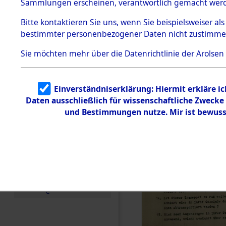
Sammlungen erscheinen, verantwortlich gemacht wer
Todesmärsche
5.3.1 Alliierte
Bitte
kontaktieren
Sie uns, wenn Sie beispielsweiser al
Erhebungen
bestimmter personenbezogener Daten nicht zustimme
zu
Todesmärsch
en
Sie möchten mehr über die Datenrichtlinie der Arolsen
5.3.2
Versuchte
Identifizierun
Einverständniserklärung: Hiermit erkläre i
g
Daten ausschließlich für wissenschaftliche Zweck
5.3.3
Todesmärsch
und Bestimmungen nutze. Mir ist bewuss
e /
Identifikation
unbekannter
Toter
5.3.5
Grabermittlu
ng /
Friedhofsplän
e