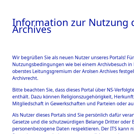
Information zur Nutzung d
Archives
HOME
BESTANDSBESCHREIBUNG
ARCHIVAL
Wir begrüßen Sie als neuen Nutzer unseres Portals! Für
Nutzungsbedingungen wie bei einem Archivbesuch in B
oberstes Leitungsgremium der Arolsen Archives festg
Archivrecht.
BESTÄNDE
Bitte beachten Sie, dass dieses Portal über NS-Verfolgte
Ermittlung
enthält. Dazu können Religionszugehörigkeit, Herkunf
Mitgliedschaft in Gewerkschaften und Parteien oder auc
1.
Mönchkröt
Inhaftierungsdoku
mente
Als Nutzer dieses Portals sind Sie persönlich dafür vera
(84600005
Gesetze und die schutzwürdigen Belange Dritter oder B
5. Verschiedenes
personenbezogene Daten respektieren. Der ITS kann nic
5.3