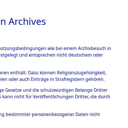
n Archives
TIONS ONLINE
n Nutzungsbedingungen wie bei einem Archivbesuch in
festgelegt und entsprechen nicht deutschem oder
endorf - Nützen
→
0001
rsonen enthält. Dazu können Religionszugehörigkeit,
en oder auch Einträge in Strafregistern gehören.
tige Gesetze und die schutzwürdigen Belange Dritter
ann nicht für Veröffentlichungen Dritter, die durch
hung bestimmter personenbezogener Daten nicht