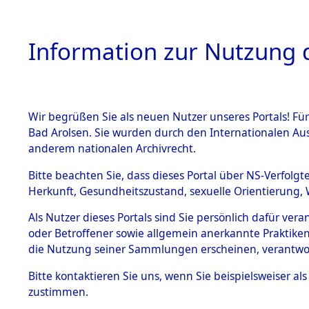
Information zur Nutzung d
Wir begrüßen Sie als neuen Nutzer unseres Portals! Fü
HOME
BESTANDSB
Bad Arolsen. Sie wurden durch den Internationalen Au
anderem nationalen Archivrecht.
BESTÄNDE
Ermittlung
Bitte beachten Sie, dass dieses Portal über NS-Verfolgt
Herkunft, Gesundheitszustand, sexuelle Orientierung, 
1.
(84600005
Inhaftierungsdoku
Als Nutzer dieses Portals sind Sie persönlich dafür ver
mente
oder Betroffener sowie allgemein anerkannte Praktiken
5. Verschiedenes
die Nutzung seiner Sammlungen erscheinen, verantwo
5.3
Bitte
kontaktieren
Sie uns, wenn Sie beispielsweiser a
Todesmärsche
zustimmen.
5.3.1 Alliierte
Erhebungen