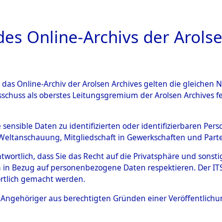
a
A
es Online-Archivs der Arolse
DIGITAL COLLEC
r das Online-Archiv der Arolsen Archives gelten die gleiche
ESCHREIBUNG
ARCHIVALE
ÜBERSICHT
BILD
sschuss als oberstes Leitungsgremium der Arolsen Archives 
en zu den Orten Mönchkrött
e sensible Daten zu identifizierten oder identifizierbaren Pe
Weltanschauung, Mitgliedschaft in Gewerkschaften und Partei
)
→
0118 (84600124)
antwortlich, dass Sie das Recht auf die Privatsphäre und sons
 in Bezug auf personenbezogene Daten respektieren. Der ITS k
rtlich gemacht werden.
0118 (84600124)
ls Angehöriger aus berechtigten Gründen einer Veröffentlic