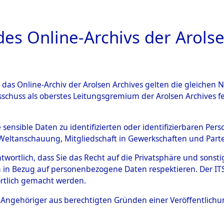
a
A
es Online-Archivs der Arolse
DIGITAL COLLEC
r das Online-Archiv der Arolsen Archives gelten die gleiche
ESCHREIBUNG
ARCHIVALE
ÜBERSICHT
BILD
sschuss als oberstes Leitungsgremium der Arolsen Archives 
en zu den Orten Mönchkrött
e sensible Daten zu identifizierten oder identifizierbaren Pe
Weltanschauung, Mitgliedschaft in Gewerkschaften und Partei
)
→
0004 (84600136)
antwortlich, dass Sie das Recht auf die Privatsphäre und sons
 in Bezug auf personenbezogene Daten respektieren. Der ITS k
rtlich gemacht werden.
0004 (84600136)
ls Angehöriger aus berechtigten Gründen einer Veröffentlic