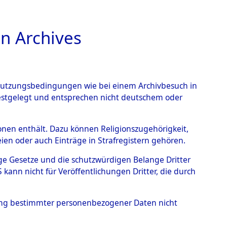
n Archives
TIONS ONLINE
n Nutzungsbedingungen wie bei einem Archivbesuch in
festgelegt und entsprechen nicht deutschem oder
endorf - Nützen
→
0002
rsonen enthält. Dazu können Religionszugehörigkeit,
en oder auch Einträge in Strafregistern gehören.
tige Gesetze und die schutzwürdigen Belange Dritter
ann nicht für Veröffentlichungen Dritter, die durch
hung bestimmter personenbezogener Daten nicht