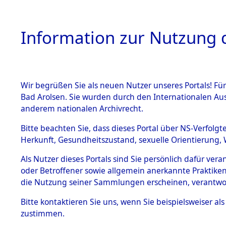
Information zur Nutzung d
Wir begrüßen Sie als neuen Nutzer unseres Portals! Fü
HOME
BESTANDSB
Bad Arolsen. Sie wurden durch den Internationalen Au
anderem nationalen Archivrecht.
BESTÄNDE
Ermittlung
Bitte beachten Sie, dass dieses Portal über NS-Verfolgt
Herkunft, Gesundheitszustand, sexuelle Orientierung, 
1.
(84600132
Inhaftierungsdoku
Als Nutzer dieses Portals sind Sie persönlich dafür ver
mente
oder Betroffener sowie allgemein anerkannte Praktiken
5. Verschiedenes
die Nutzung seiner Sammlungen erscheinen, verantwo
5.3
Bitte
kontaktieren
Sie uns, wenn Sie beispielsweiser a
Todesmärsche
zustimmen.
5.3.1 Alliierte
Erhebungen