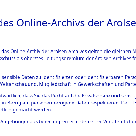
a
A
es Online-Archivs der Arolse
DIGITAL COLLEC
r das Online-Archiv der Arolsen Archives gelten die gleiche
ESCHREIBUNG
ARCHIVALE
ÜBERSICHT
BILD
sschuss als oberstes Leitungsgremium der Arolsen Archives 
en zu den Orten Mönchkrött
e sensible Daten zu identifizierten oder identifizierbaren Pe
Weltanschauung, Mitgliedschaft in Gewerkschaften und Partei
)
→
0026 (84600158)
antwortlich, dass Sie das Recht auf die Privatsphäre und sons
 in Bezug auf personenbezogene Daten respektieren. Der ITS k
rtlich gemacht werden.
0026 (84600158)
ls Angehöriger aus berechtigten Gründen einer Veröffentlic