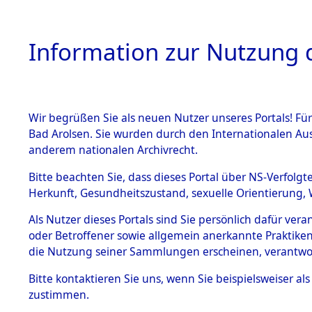
Information zur Nutzung d
Wir begrüßen Sie als neuen Nutzer unseres Portals! Fü
HOME
BESTANDSB
Bad Arolsen. Sie wurden durch den Internationalen Au
anderem nationalen Archivrecht.
BESTÄNDE
Ermittlung
Bitte beachten Sie, dass dieses Portal über NS-Verfolgt
Herkunft, Gesundheitszustand, sexuelle Orientierung, 
1.
(84600132
Inhaftierungsdoku
Als Nutzer dieses Portals sind Sie persönlich dafür ver
mente
oder Betroffener sowie allgemein anerkannte Praktiken
5. Verschiedenes
die Nutzung seiner Sammlungen erscheinen, verantwo
5.3
Bitte
kontaktieren
Sie uns, wenn Sie beispielsweiser a
Todesmärsche
zustimmen.
5.3.1 Alliierte
Erhebungen