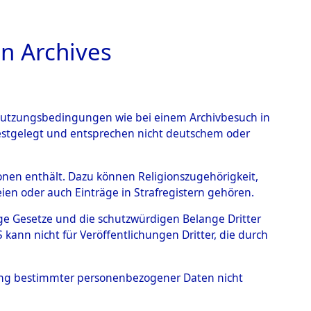
n Archives
TIONS ONLINE
n Nutzungsbedingungen wie bei einem Archivbesuch in
festgelegt und entsprechen nicht deutschem oder
endorf - Nützen
→
0002
rsonen enthält. Dazu können Religionszugehörigkeit,
en oder auch Einträge in Strafregistern gehören.
tige Gesetze und die schutzwürdigen Belange Dritter
ann nicht für Veröffentlichungen Dritter, die durch
hung bestimmter personenbezogener Daten nicht