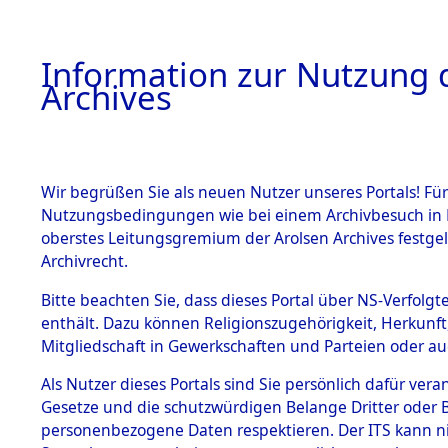
Information zur Nutzung d
Archives
HOME
BESTANDSBESCHREIBUNG
ARCHIVAL
Wir begrüßen Sie als neuen Nutzer unseres Portals! Für
Nutzungsbedingungen wie bei einem Archivbesuch in B
oberstes Leitungsgremium der Arolsen Archives festg
Archivrecht.
BESTÄNDE
Bitte beachten Sie, dass dieses Portal über NS-Verfolgte
Ermittlung
enthält. Dazu können Religionszugehörigkeit, Herkunf
Mitgliedschaft in Gewerkschaften und Parteien oder auc
1.
Mönchkröt
Inhaftierungsdoku
mente
Als Nutzer dieses Portals sind Sie persönlich dafür vera
(84600132
Gesetze und die schutzwürdigen Belange Dritter oder B
5. Verschiedenes
personenbezogene Daten respektieren. Der ITS kann nic
5.3