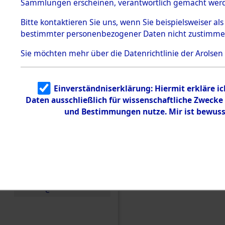
Sammlungen erscheinen, verantwortlich gemacht wer
Todesmärsche
5.3.1 Alliierte
Bitte
kontaktieren
Sie uns, wenn Sie beispielsweiser al
Erhebungen
bestimmter personenbezogener Daten nicht zustimme
zu
Todesmärsch
en
Sie möchten mehr über die Datenrichtlinie der Arolsen
5.3.2
Versuchte
Identifizierun
Einverständniserklärung: Hiermit erkläre i
g
Daten ausschließlich für wissenschaftliche Zweck
5.3.3
Todesmärsch
und Bestimmungen nutze. Mir ist bewuss
e /
Identifikation
unbekannter
Toter
5.3.5
Grabermittlu
ng /
Friedhofsplän
Einen Kommentar schr
e