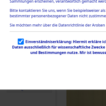
Sammlungen erscheinen, verantwortlich gemacht wer
Todesmärsche
5.3.1 Alliierte
Bitte
kontaktieren
Sie uns, wenn Sie beispielsweiser al
Erhebungen
bestimmter personenbezogener Daten nicht zustimme
zu
Todesmärsch
en
Sie möchten mehr über die Datenrichtlinie der Arolsen
5.3.2
Versuchte
Identifizierun
Einverständniserklärung: Hiermit erkläre i
g
Daten ausschließlich für wissenschaftliche Zweck
5.3.3
Todesmärsch
und Bestimmungen nutze. Mir ist bewuss
e /
Identifikation
unbekannter
Toter
5.3.5
Grabermittlu
ng /
Friedhofsplän
e