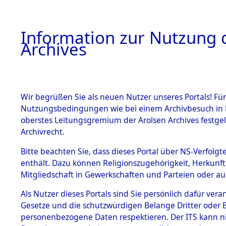
Information zur Nutzung d
Archives
HOME
BESTANDSBESCHREIBUNG
ARCHIVAL
Wir begrüßen Sie als neuen Nutzer unseres Portals! Für
Nutzungsbedingungen wie bei einem Archivbesuch in B
oberstes Leitungsgremium der Arolsen Archives festg
Archivrecht.
BESTÄNDE
Bitte beachten Sie, dass dieses Portal über NS-Verfolgte
Ermittlung
enthält. Dazu können Religionszugehörigkeit, Herkunf
Mitgliedschaft in Gewerkschaften und Parteien oder auc
1.
Mönchkröt
Inhaftierungsdoku
mente
Als Nutzer dieses Portals sind Sie persönlich dafür vera
(84600132
Gesetze und die schutzwürdigen Belange Dritter oder B
5. Verschiedenes
personenbezogene Daten respektieren. Der ITS kann nic
5.3