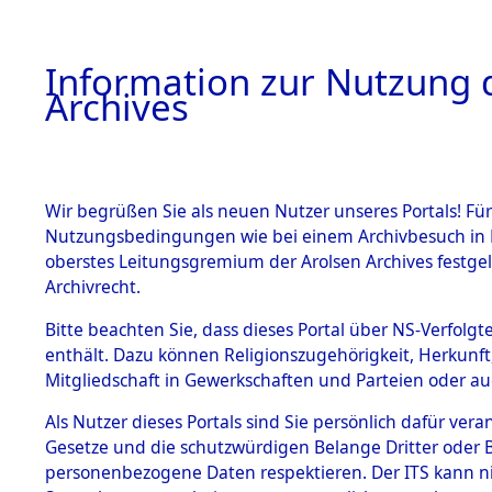
Information zur Nutzung d
Archives
HOME
BESTANDSBESCHREIBUNG
ARCHIVAL
Wir begrüßen Sie als neuen Nutzer unseres Portals! Für
Nutzungsbedingungen wie bei einem Archivbesuch in B
oberstes Leitungsgremium der Arolsen Archives festg
Archivrecht.
BESTÄNDE
Bitte beachten Sie, dass dieses Portal über NS-Verfolgte
Ermittlung
enthält. Dazu können Religionszugehörigkeit, Herkunf
Mitgliedschaft in Gewerkschaften und Parteien oder auc
1.
Mönchkröt
Inhaftierungsdoku
mente
Als Nutzer dieses Portals sind Sie persönlich dafür vera
(84600132
Gesetze und die schutzwürdigen Belange Dritter oder B
5. Verschiedenes
personenbezogene Daten respektieren. Der ITS kann nic
5.3