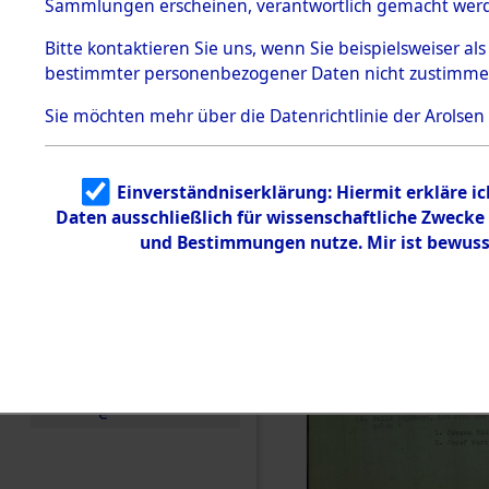
Sammlungen erscheinen, verantwortlich gemacht wer
Todesmärsche
5.3.1 Alliierte
Bitte
kontaktieren
Sie uns, wenn Sie beispielsweiser al
Erhebungen
bestimmter personenbezogener Daten nicht zustimme
zu
Todesmärsch
en
Sie möchten mehr über die Datenrichtlinie der Arolsen
5.3.2
Versuchte
Identifizierun
Einverständniserklärung: Hiermit erkläre i
g
Daten ausschließlich für wissenschaftliche Zweck
5.3.3
Todesmärsch
und Bestimmungen nutze. Mir ist bewuss
e /
Identifikation
unbekannter
Toter
5.3.5
Grabermittlu
ng /
Friedhofsplän
e