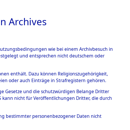
n Archives
TIONS ONLINE
n Nutzungsbedingungen wie bei einem Archivbesuch in
festgelegt und entsprechen nicht deutschem oder
endorf - Nützen
→
0002
rsonen enthält. Dazu können Religionszugehörigkeit,
en oder auch Einträge in Strafregistern gehören.
tige Gesetze und die schutzwürdigen Belange Dritter
ann nicht für Veröffentlichungen Dritter, die durch
hung bestimmter personenbezogener Daten nicht