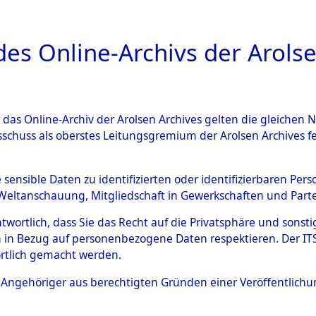
a
A
es Online-Archivs der Arolse
DIGITAL COLLEC
r das Online-Archiv der Arolsen Archives gelten die gleiche
ESCHREIBUNG
ARCHIVALE
ÜBERSICHT
BILD
sschuss als oberstes Leitungsgremium der Arolsen Archives 
en zu den Orten Mönchkrött
e sensible Daten zu identifizierten oder identifizierbaren Pe
Weltanschauung, Mitgliedschaft in Gewerkschaften und Partei
)
→
0075 (84600207)
antwortlich, dass Sie das Recht auf die Privatsphäre und sons
 in Bezug auf personenbezogene Daten respektieren. Der ITS k
rtlich gemacht werden.
0075 (84600207)
ls Angehöriger aus berechtigten Gründen einer Veröffentlic