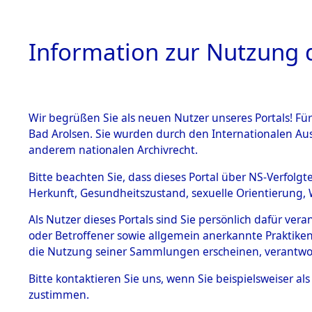
Information zur Nutzung d
Wir begrüßen Sie als neuen Nutzer unseres Portals! Fü
HOME
BESTANDSB
Bad Arolsen. Sie wurden durch den Internationalen Au
anderem nationalen Archivrecht.
BESTÄNDE
Ermittlung
Bitte beachten Sie, dass dieses Portal über NS-Verfolgt
Herkunft, Gesundheitszustand, sexuelle Orientierung, 
1.
(84600132
Inhaftierungsdoku
Als Nutzer dieses Portals sind Sie persönlich dafür ver
mente
oder Betroffener sowie allgemein anerkannte Praktiken
5. Verschiedenes
die Nutzung seiner Sammlungen erscheinen, verantwo
5.3
Bitte
kontaktieren
Sie uns, wenn Sie beispielsweiser a
Todesmärsche
zustimmen.
5.3.1 Alliierte
Erhebungen