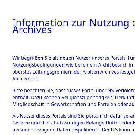
Information zur Nutzung d
Archives
HOME
BESTANDSBESCHREIBUNG
ARCHIVAL
Wir begrüßen Sie als neuen Nutzer unseres Portals! Für
Nutzungsbedingungen wie bei einem Archivbesuch in B
oberstes Leitungsgremium der Arolsen Archives festg
Archivrecht.
BESTÄNDE
Bitte beachten Sie, dass dieses Portal über NS-Verfolgte
Ermittlung
enthält. Dazu können Religionszugehörigkeit, Herkunf
Mitgliedschaft in Gewerkschaften und Parteien oder auc
1.
Mönchkröt
Inhaftierungsdoku
mente
Als Nutzer dieses Portals sind Sie persönlich dafür vera
(84600132
Gesetze und die schutzwürdigen Belange Dritter oder B
5. Verschiedenes
personenbezogene Daten respektieren. Der ITS kann nic
5.3