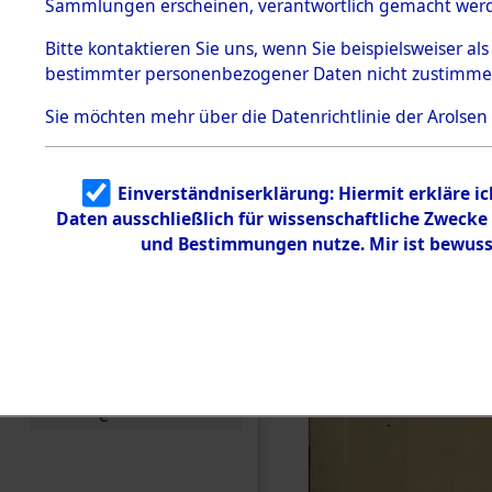
Sammlungen erscheinen, verantwortlich gemacht wer
Todesmärsche
5.3.1 Alliierte
Bitte
kontaktieren
Sie uns, wenn Sie beispielsweiser al
Erhebungen
bestimmter personenbezogener Daten nicht zustimme
zu
Todesmärsch
en
Sie möchten mehr über die Datenrichtlinie der Arolsen
5.3.2
Versuchte
Identifizierun
Einverständniserklärung: Hiermit erkläre i
g
Daten ausschließlich für wissenschaftliche Zweck
5.3.3
Todesmärsch
und Bestimmungen nutze. Mir ist bewuss
e /
Identifikation
unbekannter
Toter
5.3.5
Grabermittlu
ng /
Friedhofsplän
e