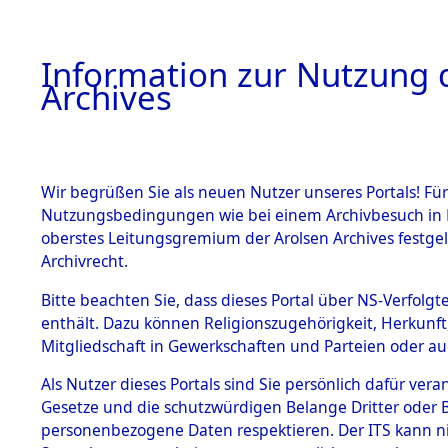
Information zur Nutzung d
Archives
HOME
BESTANDSBESCHREIBUNG
ARCHIVAL
Wir begrüßen Sie als neuen Nutzer unseres Portals! Für
Nutzungsbedingungen wie bei einem Archivbesuch in B
oberstes Leitungsgremium der Arolsen Archives festg
Archivrecht.
BESTÄNDE
Bitte beachten Sie, dass dieses Portal über NS-Verfolgte
Ermittlung
enthält. Dazu können Religionszugehörigkeit, Herkunf
Mitgliedschaft in Gewerkschaften und Parteien oder auc
1.
Mönchkröt
Inhaftierungsdoku
mente
Als Nutzer dieses Portals sind Sie persönlich dafür vera
(84600260
Gesetze und die schutzwürdigen Belange Dritter oder B
5. Verschiedenes
personenbezogene Daten respektieren. Der ITS kann nic
5.3