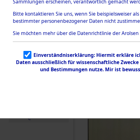
Sammlungen erscheinen, verantwortlich gemacht wer
Todesmärsche
5.3.1 Alliierte
Bitte
kontaktieren
Sie uns, wenn Sie beispielsweiser al
Erhebungen
bestimmter personenbezogener Daten nicht zustimme
zu
Todesmärsch
en
Sie möchten mehr über die Datenrichtlinie der Arolsen
5.3.2
Versuchte
Identifizierun
Einverständniserklärung: Hiermit erkläre i
g
Daten ausschließlich für wissenschaftliche Zweck
5.3.3
Todesmärsch
und Bestimmungen nutze. Mir ist bewuss
e /
Identifikation
unbekannter
Toter
5.3.5
Grabermittlu
ng /
Friedhofsplän
e