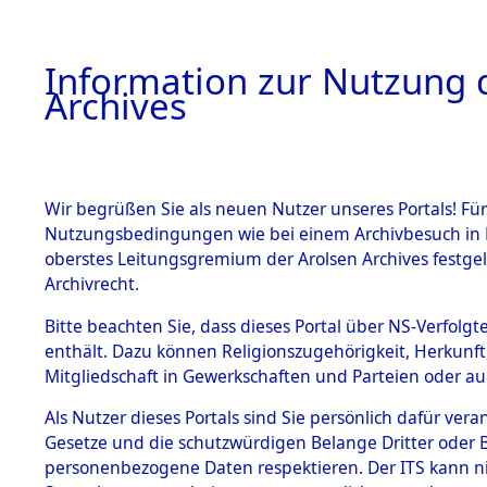
Information zur Nutzung d
Archives
HOME
BESTANDSBESCHREIBUNG
ARCHIVAL
Wir begrüßen Sie als neuen Nutzer unseres Portals! Für
Nutzungsbedingungen wie bei einem Archivbesuch in B
oberstes Leitungsgremium der Arolsen Archives festg
Archivrecht.
BESTÄNDE
Bitte beachten Sie, dass dieses Portal über NS-Verfolgte
Ermittlung
enthält. Dazu können Religionszugehörigkeit, Herkunf
Mitgliedschaft in Gewerkschaften und Parteien oder auc
1.
Mönchkröt
Inhaftierungsdoku
mente
Als Nutzer dieses Portals sind Sie persönlich dafür vera
(84600260
Gesetze und die schutzwürdigen Belange Dritter oder B
5. Verschiedenes
personenbezogene Daten respektieren. Der ITS kann nic
5.3