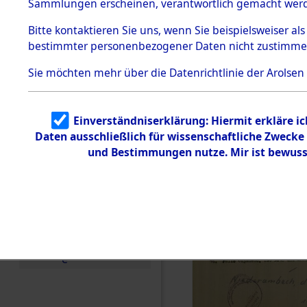
Sammlungen erscheinen, verantwortlich gemacht wer
Todesmärsche
5.3.1 Alliierte
Bitte
kontaktieren
Sie uns, wenn Sie beispielsweiser al
Erhebungen
bestimmter personenbezogener Daten nicht zustimme
zu
Todesmärsch
en
Sie möchten mehr über die Datenrichtlinie der Arolsen
5.3.2
Versuchte
Identifizierun
Einverständniserklärung: Hiermit erkläre i
g
Daten ausschließlich für wissenschaftliche Zweck
5.3.3
Todesmärsch
und Bestimmungen nutze. Mir ist bewuss
e /
Identifikation
unbekannter
Toter
5.3.5
Grabermittlu
ng /
Friedhofsplän
e