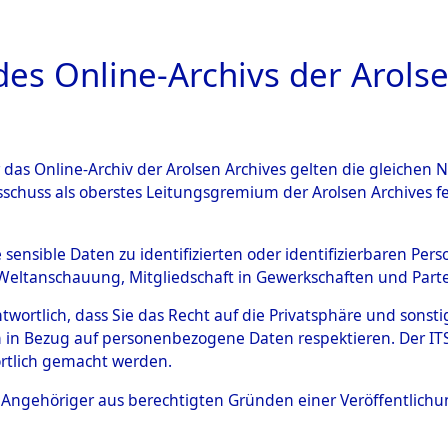
a
A
es Online-Archivs der Arolse
DIGITAL COLLEC
r das Online-Archiv der Arolsen Archives gelten die gleiche
ESCHREIBUNG
ARCHIVALE
ÜBERSICHT
BILD
sschuss als oberstes Leitungsgremium der Arolsen Archives 
en zu den Orten Mönchkrött
e sensible Daten zu identifizierten oder identifizierbaren Pe
Weltanschauung, Mitgliedschaft in Gewerkschaften und Partei
)
→
0062 (84600322)
antwortlich, dass Sie das Recht auf die Privatsphäre und sons
 in Bezug auf personenbezogene Daten respektieren. Der ITS k
rtlich gemacht werden.
0062 (84600322)
ls Angehöriger aus berechtigten Gründen einer Veröffentlic