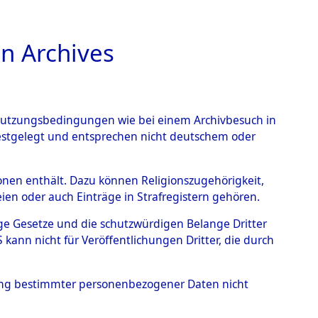
n Archives
TIONS ONLINE
n Nutzungsbedingungen wie bei einem Archivbesuch in
festgelegt und entsprechen nicht deutschem oder
endorf - Nützen
→
0003
rsonen enthält. Dazu können Religionszugehörigkeit,
en oder auch Einträge in Strafregistern gehören.
tige Gesetze und die schutzwürdigen Belange Dritter
ann nicht für Veröffentlichungen Dritter, die durch
hung bestimmter personenbezogener Daten nicht