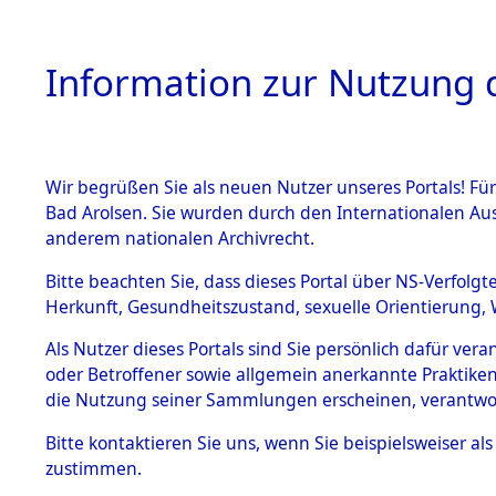
Information zur Nutzung d
Wir begrüßen Sie als neuen Nutzer unseres Portals! Fü
HOME
BESTANDSB
Bad Arolsen. Sie wurden durch den Internationalen Au
anderem nationalen Archivrecht.
BESTÄNDE
Ermittlung
Bitte beachten Sie, dass dieses Portal über NS-Verfolgt
Herkunft, Gesundheitszustand, sexuelle Orientierung, 
1.
(84600260
Inhaftierungsdoku
Als Nutzer dieses Portals sind Sie persönlich dafür ver
mente
oder Betroffener sowie allgemein anerkannte Praktiken
5. Verschiedenes
die Nutzung seiner Sammlungen erscheinen, verantwo
5.3
Bitte
kontaktieren
Sie uns, wenn Sie beispielsweiser a
Todesmärsche
zustimmen.
5.3.1 Alliierte
Erhebungen