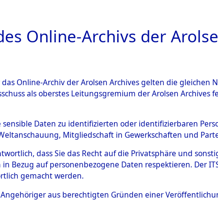
a
A
es Online-Archivs der Arolse
DIGITAL COLLEC
r das Online-Archiv der Arolsen Archives gelten die gleiche
ESCHREIBUNG
ARCHIVALE
ÜBERSICHT
BILD
sschuss als oberstes Leitungsgremium der Arolsen Archives 
en zu den Orten Mönchkrött
e sensible Daten zu identifizierten oder identifizierbaren Pe
Weltanschauung, Mitgliedschaft in Gewerkschaften und Partei
)
→
0073 (84600333)
antwortlich, dass Sie das Recht auf die Privatsphäre und sons
 in Bezug auf personenbezogene Daten respektieren. Der ITS k
rtlich gemacht werden.
0073 (84600333)
ls Angehöriger aus berechtigten Gründen einer Veröffentlic