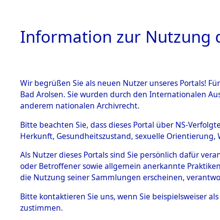
Information zur Nutzung d
Wir begrüßen Sie als neuen Nutzer unseres Portals! Fü
HOME
BESTANDSB
Bad Arolsen. Sie wurden durch den Internationalen Au
anderem nationalen Archivrecht.
BESTÄNDE
Ermittlung
Bitte beachten Sie, dass dieses Portal über NS-Verfolgt
Herkunft, Gesundheitszustand, sexuelle Orientierung, 
1.
(84600260
Inhaftierungsdoku
Als Nutzer dieses Portals sind Sie persönlich dafür ver
mente
oder Betroffener sowie allgemein anerkannte Praktiken
5. Verschiedenes
die Nutzung seiner Sammlungen erscheinen, verantwo
5.3
Bitte
kontaktieren
Sie uns, wenn Sie beispielsweiser a
Todesmärsche
zustimmen.
5.3.1 Alliierte
Erhebungen