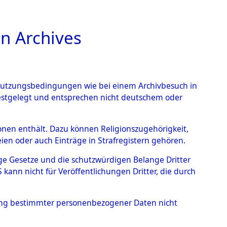
n Archives
TIONS ONLINE
n Nutzungsbedingungen wie bei einem Archivbesuch in
festgelegt und entsprechen nicht deutschem oder
endorf - Nützen
→
0003
rsonen enthält. Dazu können Religionszugehörigkeit,
en oder auch Einträge in Strafregistern gehören.
tige Gesetze und die schutzwürdigen Belange Dritter
ann nicht für Veröffentlichungen Dritter, die durch
hung bestimmter personenbezogener Daten nicht