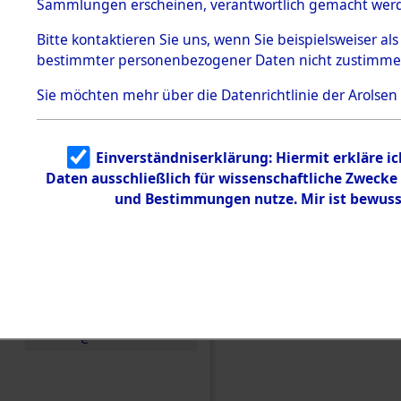
Sammlungen erscheinen, verantwortlich gemacht wer
Todesmärsche
5.3.1 Alliierte
Bitte
kontaktieren
Sie uns, wenn Sie beispielsweiser al
Erhebungen
bestimmter personenbezogener Daten nicht zustimme
zu
Todesmärsch
en
Sie möchten mehr über die Datenrichtlinie der Arolsen
5.3.2
Versuchte
Identifizierun
Einverständniserklärung: Hiermit erkläre i
g
Daten ausschließlich für wissenschaftliche Zweck
5.3.3
Todesmärsch
und Bestimmungen nutze. Mir ist bewuss
e /
Identifikation
unbekannter
Toter
5.3.5
Grabermittlu
ng /
Friedhofsplän
Einen Kommentar schr
e