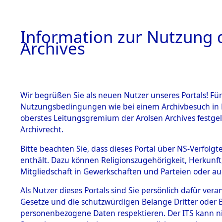
Information zur Nutzung d
Archives
HOME
BESTANDSBESCHREIBUNG
ARCHIVAL
Wir begrüßen Sie als neuen Nutzer unseres Portals! Für
Nutzungsbedingungen wie bei einem Archivbesuch in B
oberstes Leitungsgremium der Arolsen Archives festg
Archivrecht.
BESTÄNDE
Bitte beachten Sie, dass dieses Portal über NS-Verfolgte
Ermittlung
enthält. Dazu können Religionszugehörigkeit, Herkunf
Mitgliedschaft in Gewerkschaften und Parteien oder auc
1.
Mönchkröt
Inhaftierungsdoku
mente
Als Nutzer dieses Portals sind Sie persönlich dafür vera
(84600260
Gesetze und die schutzwürdigen Belange Dritter oder B
5. Verschiedenes
personenbezogene Daten respektieren. Der ITS kann nic
5.3