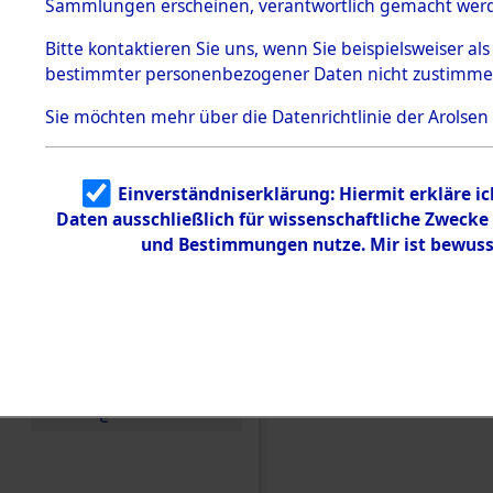
Sammlungen erscheinen, verantwortlich gemacht wer
Todesmärsche
5.3.1 Alliierte
Bitte
kontaktieren
Sie uns, wenn Sie beispielsweiser al
Erhebungen
bestimmter personenbezogener Daten nicht zustimme
zu
Todesmärsch
en
Sie möchten mehr über die Datenrichtlinie der Arolsen
5.3.2
Versuchte
Identifizierun
Einverständniserklärung: Hiermit erkläre i
g
Daten ausschließlich für wissenschaftliche Zweck
5.3.3
Todesmärsch
und Bestimmungen nutze. Mir ist bewuss
e /
Identifikation
unbekannter
Toter
5.3.5
Grabermittlu
ng /
Friedhofsplän
Einen Kommentar schr
e