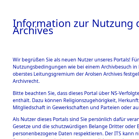
Information zur Nutzung d
Archives
HOME
BESTANDSBESCHREIBUNG
ARCHIVAL
Wir begrüßen Sie als neuen Nutzer unseres Portals! Für
Nutzungsbedingungen wie bei einem Archivbesuch in B
oberstes Leitungsgremium der Arolsen Archives festg
Archivrecht.
BESTÄNDE
Bitte beachten Sie, dass dieses Portal über NS-Verfolgte
Ermittlung
enthält. Dazu können Religionszugehörigkeit, Herkunf
Mitgliedschaft in Gewerkschaften und Parteien oder auc
1.
Mönchkröt
Inhaftierungsdoku
mente
Als Nutzer dieses Portals sind Sie persönlich dafür vera
(84600260
Gesetze und die schutzwürdigen Belange Dritter oder B
5. Verschiedenes
personenbezogene Daten respektieren. Der ITS kann nic
5.3