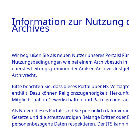
Information zur Nutzung d
Archives
HOME
BESTANDSBESCHREIBUNG
ARCHIVAL
Wir begrüßen Sie als neuen Nutzer unseres Portals! Für
Nutzungsbedingungen wie bei einem Archivbesuch in B
oberstes Leitungsgremium der Arolsen Archives festg
Archivrecht.
BESTÄNDE
Bitte beachten Sie, dass dieses Portal über NS-Verfolgte
Ermittlung
enthält. Dazu können Religionszugehörigkeit, Herkunf
Mitgliedschaft in Gewerkschaften und Parteien oder auc
1.
Mönchkröt
Inhaftierungsdoku
mente
Als Nutzer dieses Portals sind Sie persönlich dafür vera
(84600260
Gesetze und die schutzwürdigen Belange Dritter oder B
5. Verschiedenes
personenbezogene Daten respektieren. Der ITS kann nic
5.3