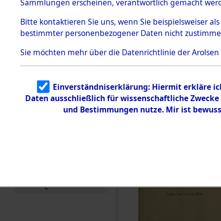
Sammlungen erscheinen, verantwortlich gemacht wer
Todesmärsche
5.3.1 Alliierte
Bitte
kontaktieren
Sie uns, wenn Sie beispielsweiser al
Erhebungen
bestimmter personenbezogener Daten nicht zustimme
zu
Todesmärsch
en
Sie möchten mehr über die Datenrichtlinie der Arolsen
5.3.2
Versuchte
Identifizierun
Einverständniserklärung: Hiermit erkläre i
g
Daten ausschließlich für wissenschaftliche Zweck
5.3.3
Todesmärsch
und Bestimmungen nutze. Mir ist bewuss
e /
Identifikation
unbekannter
Toter
5.3.5
Grabermittlu
ng /
Friedhofsplän
e