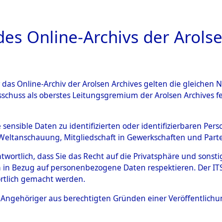
a
A
es Online-Archivs der Arolse
DIGITAL COLLEC
r das Online-Archiv der Arolsen Archives gelten die gleiche
ESCHREIBUNG
ARCHIVALE
ÜBERSICHT
BILD
sschuss als oberstes Leitungsgremium der Arolsen Archives 
en zu den Orten Mönchkrött
e sensible Daten zu identifizierten oder identifizierbaren Pe
Weltanschauung, Mitgliedschaft in Gewerkschaften und Partei
)
→
0130 (84600390)
antwortlich, dass Sie das Recht auf die Privatsphäre und sons
 in Bezug auf personenbezogene Daten respektieren. Der ITS k
rtlich gemacht werden.
0130 (84600390)
ls Angehöriger aus berechtigten Gründen einer Veröffentlic