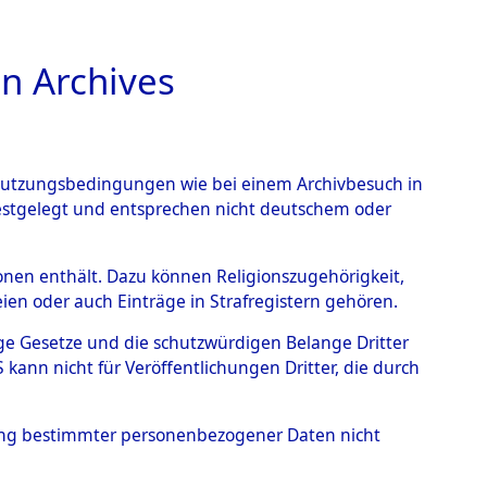
n Archives
TIONS ONLINE
n Nutzungsbedingungen wie bei einem Archivbesuch in
festgelegt und entsprechen nicht deutschem oder
endorf - Nützen
→
0003
rsonen enthält. Dazu können Religionszugehörigkeit,
en oder auch Einträge in Strafregistern gehören.
tige Gesetze und die schutzwürdigen Belange Dritter
ann nicht für Veröffentlichungen Dritter, die durch
hung bestimmter personenbezogener Daten nicht