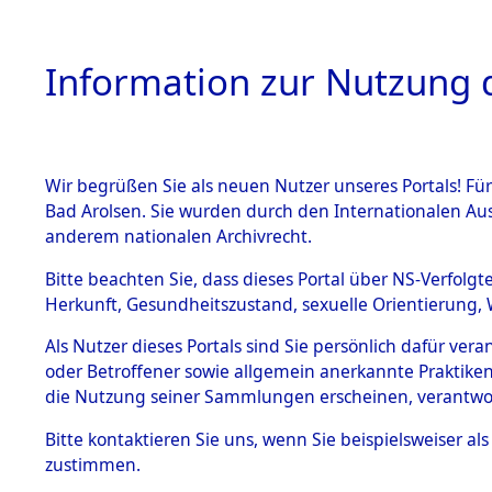
Information zur Nutzung d
Wir begrüßen Sie als neuen Nutzer unseres Portals! Fü
HOME
BESTANDSB
Bad Arolsen. Sie wurden durch den Internationalen Au
anderem nationalen Archivrecht.
BESTÄNDE
Ermittlung
Bitte beachten Sie, dass dieses Portal über NS-Verfolgt
Herkunft, Gesundheitszustand, sexuelle Orientierung, 
1.
(84600260
Inhaftierungsdoku
Als Nutzer dieses Portals sind Sie persönlich dafür ver
mente
oder Betroffener sowie allgemein anerkannte Praktiken
5. Verschiedenes
die Nutzung seiner Sammlungen erscheinen, verantwo
5.3
Bitte
kontaktieren
Sie uns, wenn Sie beispielsweiser a
Todesmärsche
zustimmen.
5.3.1 Alliierte
Erhebungen