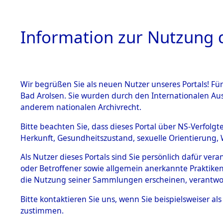
Information zur Nutzung d
Wir begrüßen Sie als neuen Nutzer unseres Portals! Fü
HOME
BESTANDSB
Bad Arolsen. Sie wurden durch den Internationalen Au
anderem nationalen Archivrecht.
BESTÄNDE
Ermittlung
Bitte beachten Sie, dass dieses Portal über NS-Verfolgt
Herkunft, Gesundheitszustand, sexuelle Orientierung, 
1.
(84600392
Inhaftierungsdoku
Als Nutzer dieses Portals sind Sie persönlich dafür ver
mente
oder Betroffener sowie allgemein anerkannte Praktiken
5. Verschiedenes
die Nutzung seiner Sammlungen erscheinen, verantwo
5.3
Bitte
kontaktieren
Sie uns, wenn Sie beispielsweiser a
Todesmärsche
zustimmen.
5.3.1 Alliierte
Erhebungen