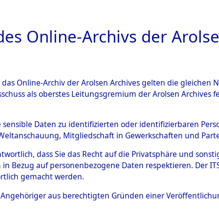
a
A
es Online-Archivs der Arolse
DIGITAL COLLEC
r das Online-Archiv der Arolsen Archives gelten die gleiche
ESCHREIBUNG
ARCHIVALE
ÜBERSICHT
BILD
sschuss als oberstes Leitungsgremium der Arolsen Archives 
en zu den Orten Obbach - Pi
e sensible Daten zu identifizierten oder identifizierbaren Pe
Weltanschauung, Mitgliedschaft in Gewerkschaften und Partei
)
→
0011 (84600404)
antwortlich, dass Sie das Recht auf die Privatsphäre und sons
 in Bezug auf personenbezogene Daten respektieren. Der ITS k
rtlich gemacht werden.
0011 (84600404)
ls Angehöriger aus berechtigten Gründen einer Veröffentlic