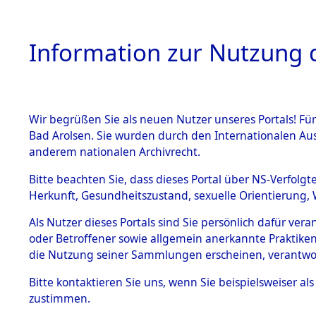
Information zur Nutzung d
Wir begrüßen Sie als neuen Nutzer unseres Portals! Fü
HOME
BESTANDSB
Bad Arolsen. Sie wurden durch den Internationalen Au
anderem nationalen Archivrecht.
BESTÄNDE
Ermittlung
Bitte beachten Sie, dass dieses Portal über NS-Verfolgt
Herkunft, Gesundheitszustand, sexuelle Orientierung, 
1.
(84600392
Inhaftierungsdoku
Als Nutzer dieses Portals sind Sie persönlich dafür ver
mente
oder Betroffener sowie allgemein anerkannte Praktiken
5. Verschiedenes
die Nutzung seiner Sammlungen erscheinen, verantwo
5.3
Bitte
kontaktieren
Sie uns, wenn Sie beispielsweiser a
Todesmärsche
zustimmen.
5.3.1 Alliierte
Erhebungen