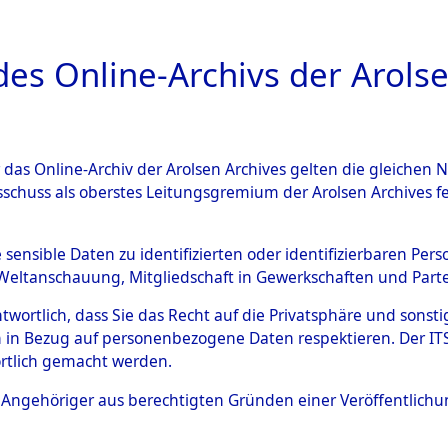
a
A
es Online-Archivs der Arolse
DIGITAL COLLEC
r das Online-Archiv der Arolsen Archives gelten die gleiche
ESCHREIBUNG
ARCHIVALE
ÜBERSICHT
BILD
sschuss als oberstes Leitungsgremium der Arolsen Archives 
en zu den Orten Obbach - Pi
e sensible Daten zu identifizierten oder identifizierbaren Pe
Weltanschauung, Mitgliedschaft in Gewerkschaften und Partei
)
→
0037 (84600430)
antwortlich, dass Sie das Recht auf die Privatsphäre und sons
 in Bezug auf personenbezogene Daten respektieren. Der ITS k
rtlich gemacht werden.
0037 (84600430)
ls Angehöriger aus berechtigten Gründen einer Veröffentlic