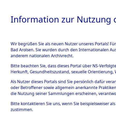
Information zur Nutzung d
Wir begrüßen Sie als neuen Nutzer unseres Portals! Fü
HOME
BESTANDSB
Bad Arolsen. Sie wurden durch den Internationalen Au
anderem nationalen Archivrecht.
BESTÄNDE
Ermittlung
Bitte beachten Sie, dass dieses Portal über NS-Verfolgt
Herkunft, Gesundheitszustand, sexuelle Orientierung, 
1.
(84600392
Inhaftierungsdoku
Als Nutzer dieses Portals sind Sie persönlich dafür ver
mente
oder Betroffener sowie allgemein anerkannte Praktiken
5. Verschiedenes
die Nutzung seiner Sammlungen erscheinen, verantwo
5.3
Bitte
kontaktieren
Sie uns, wenn Sie beispielsweiser a
Todesmärsche
zustimmen.
5.3.1 Alliierte
Erhebungen