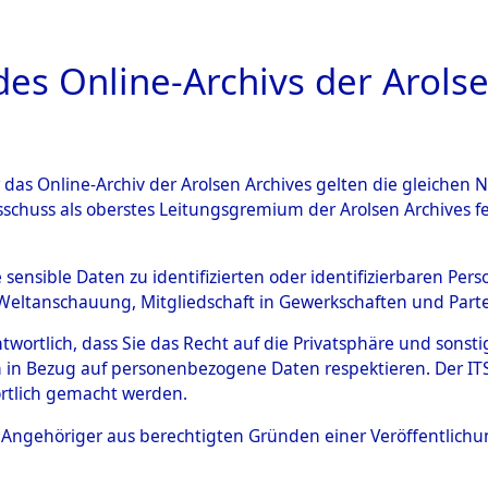
a
A
es Online-Archivs der Arolse
DIGITAL COLLEC
r das Online-Archiv der Arolsen Archives gelten die gleiche
ESCHREIBUNG
ARCHIVALE
ÜBERSICHT
BILD
sschuss als oberstes Leitungsgremium der Arolsen Archives 
en zu den Orten Obbach - Pi
e sensible Daten zu identifizierten oder identifizierbaren Pe
Weltanschauung, Mitgliedschaft in Gewerkschaften und Partei
)
→
0051 (84600444)
antwortlich, dass Sie das Recht auf die Privatsphäre und sons
 in Bezug auf personenbezogene Daten respektieren. Der ITS k
rtlich gemacht werden.
0051 (84600444)
ls Angehöriger aus berechtigten Gründen einer Veröffentlic