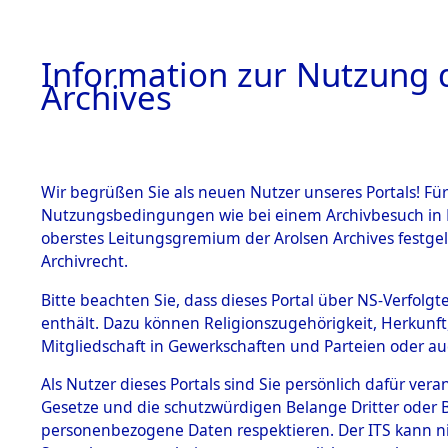
Information zur Nutzung d
Archives
HOME
BESTANDSBESCHREIBUNG
ARCHIVAL
Wir begrüßen Sie als neuen Nutzer unseres Portals! Für
Nutzungsbedingungen wie bei einem Archivbesuch in B
oberstes Leitungsgremium der Arolsen Archives festg
Archivrecht.
BESTÄNDE
Bitte beachten Sie, dass dieses Portal über NS-Verfolgte
Ermittlun
enthält. Dazu können Religionszugehörigkeit, Herkunf
Mitgliedschaft in Gewerkschaften und Parteien oder auc
1.
- Pirkense
Inhaftierungsdoku
mente
Als Nutzer dieses Portals sind Sie persönlich dafür vera
0062 (846
Gesetze und die schutzwürdigen Belange Dritter oder B
5. Verschiedenes
personenbezogene Daten respektieren. Der ITS kann nic
5.3