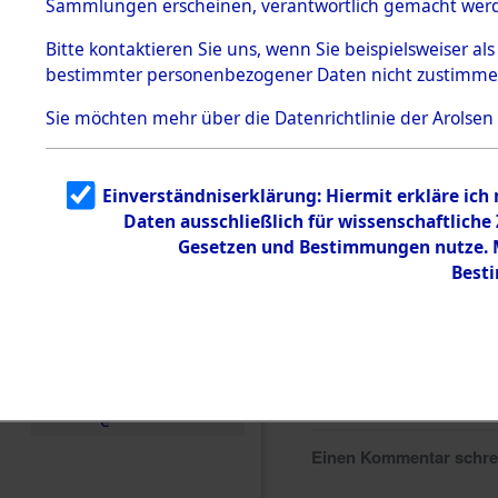
Sammlungen erscheinen, verantwortlich gemacht wer
Todesmärsche
5.3.1 Alliierte
Bitte
kontaktieren
Sie uns, wenn Sie beispielsweiser al
Erhebungen
bestimmter personenbezogener Daten nicht zustimme
zu
Todesmärsch
en
Sie möchten mehr über die Datenrichtlinie der Arolsen
5.3.2
Versuchte
Identifizierun
Einverständniserklärung: Hiermit erkläre ich
g
Daten ausschließlich für wissenschaftlich
5.3.3
Todesmärsch
Gesetzen und Bestimmungen nutze. Mi
e /
Best
Identifikation
unbekannter
Toter
5.3.5
Grabermittlu
ng /
Friedhofsplän
e
Einen Kommentar schr