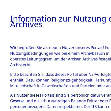
Information zur Nutzung d
Archives
HOME
BESTANDSBESCHREIBUNG
ARCHIVAL
Wir begrüßen Sie als neuen Nutzer unseres Portals! Für
Nutzungsbedingungen wie bei einem Archivbesuch in B
oberstes Leitungsgremium der Arolsen Archives festg
Archivrecht.
BESTÄNDE
Bitte beachten Sie, dass dieses Portal über NS-Verfolgte
Ermittlun
enthält. Dazu können Religionszugehörigkeit, Herkunf
Mitgliedschaft in Gewerkschaften und Parteien oder auc
1.
- Pirkense
Inhaftierungsdoku
mente
Als Nutzer dieses Portals sind Sie persönlich dafür vera
0087 (846
Gesetze und die schutzwürdigen Belange Dritter oder B
5. Verschiedenes
personenbezogene Daten respektieren. Der ITS kann nic
5.3