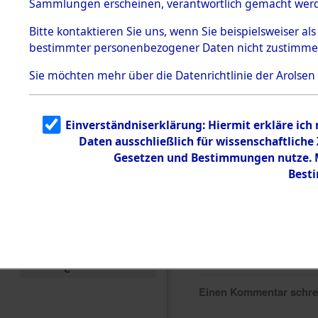
Sammlungen erscheinen, verantwortlich gemacht wer
Todesmärsche
5.3.1 Alliierte
Bitte
kontaktieren
Sie uns, wenn Sie beispielsweiser al
Erhebungen
bestimmter personenbezogener Daten nicht zustimme
zu
Todesmärsch
en
Sie möchten mehr über die Datenrichtlinie der Arolsen
5.3.2
Versuchte
Identifizierun
Einverständniserklärung: Hiermit erkläre ich
g
Daten ausschließlich für wissenschaftlich
5.3.3
Todesmärsch
Gesetzen und Bestimmungen nutze. Mi
e /
Best
Identifikation
unbekannter
Toter
5.3.5
Grabermittlu
ng /
Friedhofsplän
e
Einen Kommentar schr