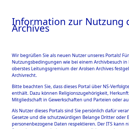
Information zur Nutzung d
Archives
HOME
BESTANDSBESCHREIBUNG
ARCHIVAL
Wir begrüßen Sie als neuen Nutzer unseres Portals! Für
Nutzungsbedingungen wie bei einem Archivbesuch in B
oberstes Leitungsgremium der Arolsen Archives festg
Archivrecht.
BESTÄNDE
Bitte beachten Sie, dass dieses Portal über NS-Verfolgte
Ermittlun
enthält. Dazu können Religionszugehörigkeit, Herkunf
Mitgliedschaft in Gewerkschaften und Parteien oder auc
1.
- Pirkense
Inhaftierungsdoku
mente
Als Nutzer dieses Portals sind Sie persönlich dafür vera
0125 (846
Gesetze und die schutzwürdigen Belange Dritter oder B
5. Verschiedenes
personenbezogene Daten respektieren. Der ITS kann nic
5.3