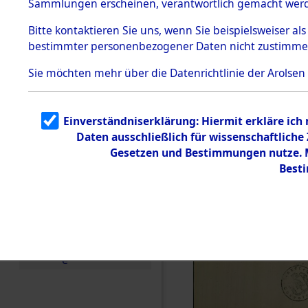
Sammlungen erscheinen, verantwortlich gemacht wer
Todesmärsche
5.3.1 Alliierte
Bitte
kontaktieren
Sie uns, wenn Sie beispielsweiser al
Erhebungen
bestimmter personenbezogener Daten nicht zustimme
zu
Todesmärsch
en
Sie möchten mehr über die Datenrichtlinie der Arolsen
5.3.2
Versuchte
Identifizierun
Einverständniserklärung: Hiermit erkläre ich
g
Daten ausschließlich für wissenschaftlich
5.3.3
Todesmärsch
Gesetzen und Bestimmungen nutze. Mi
e /
Best
Identifikation
unbekannter
Toter
5.3.5
Grabermittlu
ng /
Friedhofsplän
e