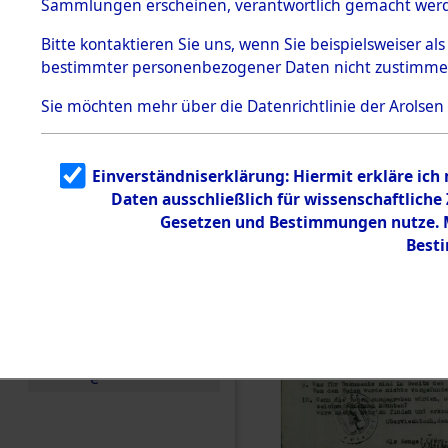
Sammlungen erscheinen, verantwortlich gemacht wer
Todesmärsche
5.3.1 Alliierte
Bitte
kontaktieren
Sie uns, wenn Sie beispielsweiser al
Erhebungen
bestimmter personenbezogener Daten nicht zustimme
zu
Todesmärsch
en
Sie möchten mehr über die Datenrichtlinie der Arolsen
5.3.2
Versuchte
Identifizierun
Einverständniserklärung: Hiermit erkläre ich
g
Daten ausschließlich für wissenschaftlich
5.3.3
Todesmärsch
Gesetzen und Bestimmungen nutze. Mi
e /
Best
Identifikation
unbekannter
Toter
5.3.5
Grabermittlu
ng /
Friedhofsplän
e