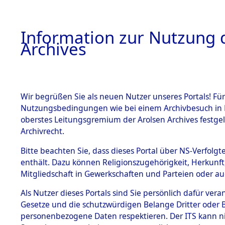
Information zur Nutzung d
Archives
HOME
BESTANDSBESCHREIBUNG
ARCHIVAL
Wir begrüßen Sie als neuen Nutzer unseres Portals! Für
Nutzungsbedingungen wie bei einem Archivbesuch in B
oberstes Leitungsgremium der Arolsen Archives festg
Archivrecht.
BESTÄNDE
Bitte beachten Sie, dass dieses Portal über NS-Verfolgte
Ermittlun
enthält. Dazu können Religionszugehörigkeit, Herkunf
Mitgliedschaft in Gewerkschaften und Parteien oder auc
1.
- Pirkense
Inhaftierungsdoku
mente
Als Nutzer dieses Portals sind Sie persönlich dafür vera
0126 (846
Gesetze und die schutzwürdigen Belange Dritter oder B
5. Verschiedenes
personenbezogene Daten respektieren. Der ITS kann nic
5.3