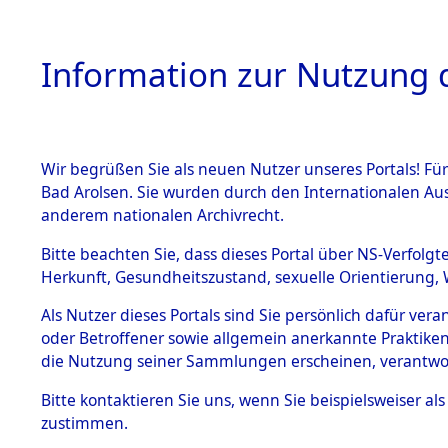
Information zur Nutzung d
Wir begrüßen Sie als neuen Nutzer unseres Portals! Fü
HOME
BESTANDSB
Bad Arolsen. Sie wurden durch den Internationalen Au
anderem nationalen Archivrecht.
BESTÄNDE
Ermittlung
Bitte beachten Sie, dass dieses Portal über NS-Verfolgt
Herkunft, Gesundheitszustand, sexuelle Orientierung, 
1.
(84600392
Inhaftierungsdoku
Als Nutzer dieses Portals sind Sie persönlich dafür ver
mente
oder Betroffener sowie allgemein anerkannte Praktiken
5. Verschiedenes
die Nutzung seiner Sammlungen erscheinen, verantwo
5.3
Bitte
kontaktieren
Sie uns, wenn Sie beispielsweiser a
Todesmärsche
zustimmen.
5.3.1 Alliierte
Erhebungen