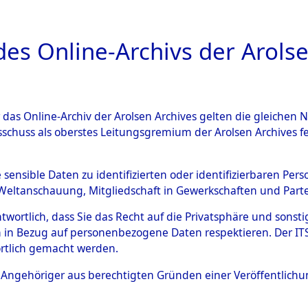
a
A
es Online-Archivs der Arolse
DIGITAL COLLEC
r das Online-Archiv der Arolsen Archives gelten die gleiche
ESCHREIBUNG
ARCHIVALE
ÜBERSICHT
BILD
sschuss als oberstes Leitungsgremium der Arolsen Archives 
en zu den Orten Obbach - Pi
e sensible Daten zu identifizierten oder identifizierbaren Pe
Weltanschauung, Mitgliedschaft in Gewerkschaften und Partei
)
→
0133 (84600526)
antwortlich, dass Sie das Recht auf die Privatsphäre und sons
 in Bezug auf personenbezogene Daten respektieren. Der ITS k
rtlich gemacht werden.
0133 (84600526)
ls Angehöriger aus berechtigten Gründen einer Veröffentlic