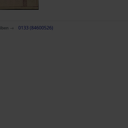
eiben →
0133 (84600526)