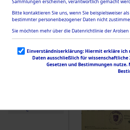
Sammlungen erscheinen, verantwortlich gemacht wer
Todesmärsche
5.3.1 Alliierte
Bitte
kontaktieren
Sie uns, wenn Sie beispielsweiser al
Erhebungen
bestimmter personenbezogener Daten nicht zustimme
zu
Todesmärsch
en
Sie möchten mehr über die Datenrichtlinie der Arolsen
5.3.2
Versuchte
Identifizierun
Einverständniserklärung: Hiermit erkläre ich
g
Daten ausschließlich für wissenschaftlich
5.3.3
Todesmärsch
Gesetzen und Bestimmungen nutze. Mi
e /
Best
Identifikation
unbekannter
Toter
5.3.5
Grabermittlu
ng /
Friedhofsplän
e