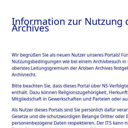
Information zur Nutzung d
Archives
HOME
BESTANDSBESCHREIBUNG
ARCHIVAL
Wir begrüßen Sie als neuen Nutzer unseres Portals! Für
Nutzungsbedingungen wie bei einem Archivbesuch in B
oberstes Leitungsgremium der Arolsen Archives festg
Archivrecht.
BESTÄNDE
Bitte beachten Sie, dass dieses Portal über NS-Verfolgte
Ermittlun
enthält. Dazu können Religionszugehörigkeit, Herkunf
Mitgliedschaft in Gewerkschaften und Parteien oder auc
1.
- Pirkense
Inhaftierungsdoku
mente
Als Nutzer dieses Portals sind Sie persönlich dafür vera
0146 (846
Gesetze und die schutzwürdigen Belange Dritter oder B
5. Verschiedenes
personenbezogene Daten respektieren. Der ITS kann nic
5.3